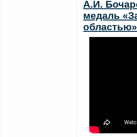
А.И. Боча
медаль «З
областью»