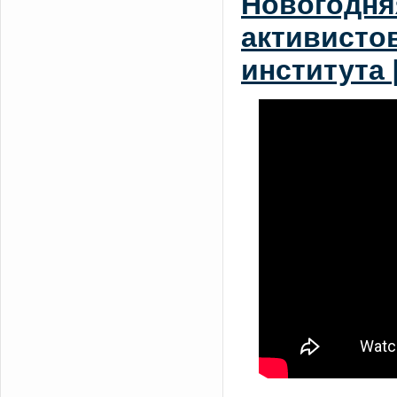
Новогодня
активисто
института 