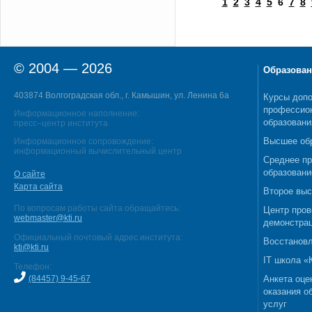
1
2
3
4
5
6
7
8
© 2004 — 2026
Образован
403874 Волгоградская обл., г. Камышин, ул. Ленина 6а
Курсы допо
профессио
Информационное наполнение:
образовани
пресс–центр института
Высшее об
Информационное сопровождение:
информационный вычислительный центр
Среднее п
образовани
О сайте
Карта сайта
Второе выс
По вопросам работы сайта обращайтесь:
Центр пров
webmaster@kti.ru
демонстрац
Официальный почтовый адрес института:
Восстановл
kti@kti.ru
IT школа 
Телефон:
(84457) 9-45-67
Анкета оце
оказания о
услуг