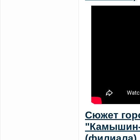
Сюжет гор
"Камышин-
(филиала) 