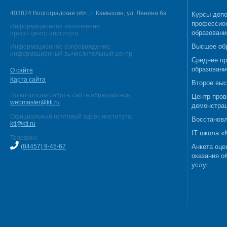
403874 Волгоградская обл., г. Камышин, ул. Ленина 6а
Курсы допо
профессио
Информационное наполнение:
образовани
пресс–центр института
Высшее об
Информационное сопровождение:
информационный вычислительный центр
Среднее п
образовани
О сайте
Карта сайта
Второе выс
По вопросам работы сайта обращайтесь:
Центр пров
webmaster@kti.ru
демонстрац
Официальный почтовый адрес института:
Восстановл
kti@kti.ru
IT школа 
Телефон:
(84457) 9-45-67
Анкета оце
оказания о
услуг