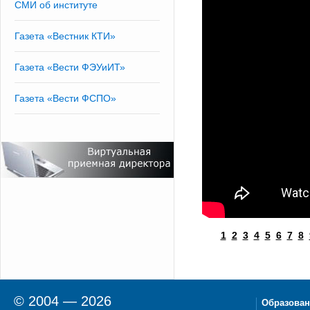
СМИ об институте
Газета «Вестник КТИ»
Газета «Вести ФЭУиИТ»
Газета «Вести ФСПО»
1
2
3
4
5
6
7
8
© 2004 — 2026
Образован