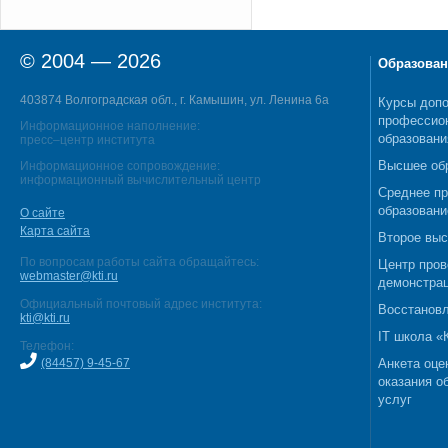
© 2004 — 2026
Образован
403874 Волгоградская обл., г. Камышин, ул. Ленина 6а
Курсы допо
профессио
Информационное наполнение:
образовани
пресс–центр института
Высшее об
Информационное сопровождение:
информационный вычислительный центр
Среднее п
образовани
О сайте
Карта сайта
Второе выс
По вопросам работы сайта обращайтесь:
Центр пров
webmaster@kti.ru
демонстрац
Официальный почтовый адрес института:
Восстановл
kti@kti.ru
IT школа 
Телефон:
(84457) 9-45-67
Анкета оце
оказания о
услуг