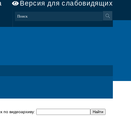
а
Версия для слабовидящих
к по видеоархиву: