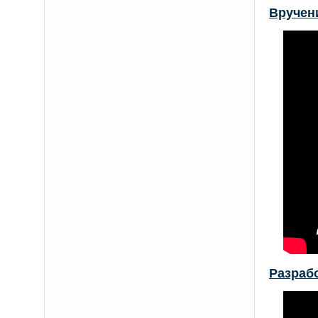
Вручен
Разраб