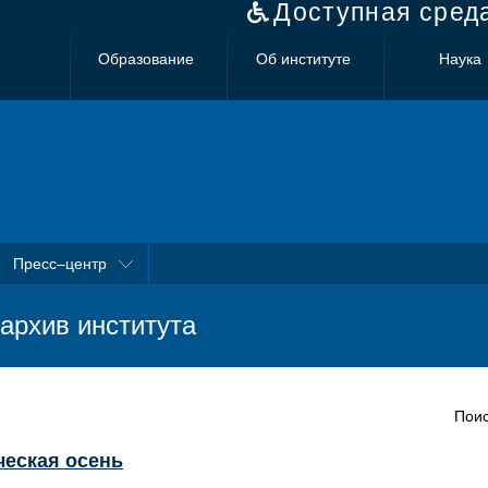
Доступная сред
Образование
Об институте
Наука
Пресс–центр
архив института
Поис
ческая осень