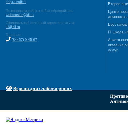
Карта сайта
Второе выс
По вопросам работы сайта обращайтесь:
Центр пров
webmaster@kti.ru
демонстрац
Официальный почтовый адрес института:
Восстановл
kti@kti.ru
IT школа 
Телефон:
(84457) 9-45-67
Анкета оце
оказания о
услуг
Версия для слабовидящих
Противо
Антимон
Задать вопрос