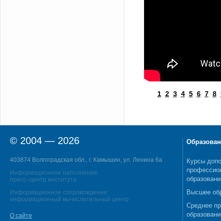
1
2
3
4
5
6
7
8
© 2004 — 2026
Образован
403874 Волгоградская обл., г. Камышин, ул. Ленина 6а
Курсы допо
профессио
Информационное наполнение:
образовани
пресс–центр института
Высшее об
Информационное сопровождение:
информационный вычислительный центр
Среднее п
образовани
О сайте