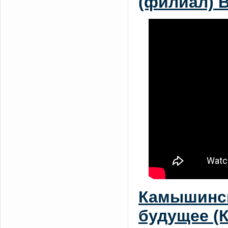
(филиал) В
Камышинск
будущее (