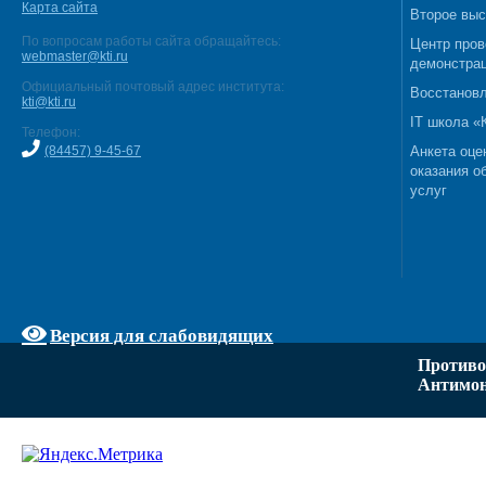
Карта сайта
Второе выс
По вопросам работы сайта обращайтесь:
Центр пров
webmaster@kti.ru
демонстрац
Официальный почтовый адрес института:
Восстановл
kti@kti.ru
IT школа 
Телефон:
(84457) 9-45-67
Анкета оце
оказания о
услуг
Версия для слабовидящих
Противо
Антимон