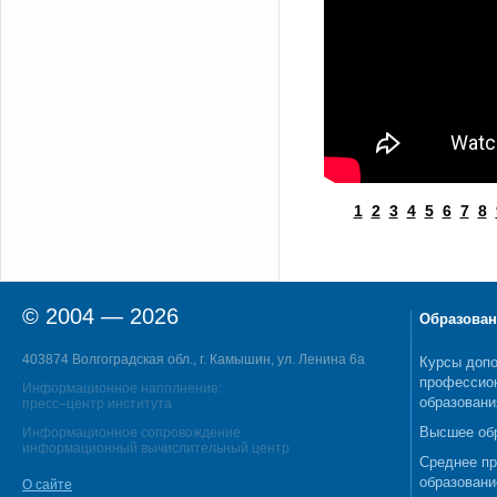
1
2
3
4
5
6
7
8
© 2004 — 2026
Образован
403874 Волгоградская обл., г. Камышин, ул. Ленина 6а
Курсы допо
профессио
Информационное наполнение:
образовани
пресс–центр института
Высшее об
Информационное сопровождение:
информационный вычислительный центр
Среднее п
образовани
О сайте