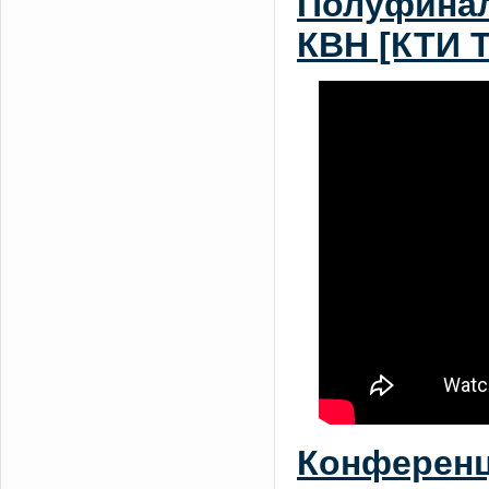
Полуфинал
КВН [КТИ 
Конференц