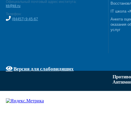
Официальный почтовый адрес института:
Восстановл
kti@kti.ru
IT школа 
Телефон:
(84457) 9-45-67
Анкета оце
оказания о
услуг
Версия для слабовидящих
Противо
Антимон