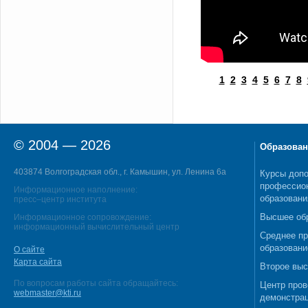
1
2
3
4
5
6
7
8
© 2004 — 2026
Образован
403874 Волгоградская обл., г. Камышин, ул. Ленина 6а
Курсы допо
профессио
Информационное наполнение:
образовани
пресс–центр института
Высшее об
Информационное сопровождение:
информационный вычислительный центр
Среднее п
образовани
О сайте
Карта сайта
Второе выс
По вопросам работы сайта обращайтесь:
Центр пров
webmaster@kti.ru
демонстрац