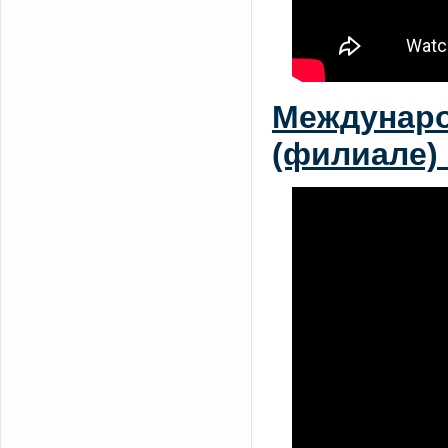
Междунаро
(филиале) 