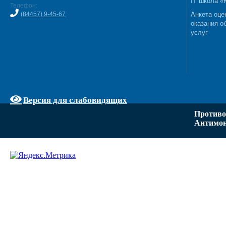
IT школа 
Телефон:
(84457) 9-45-67
Анкета оце
оказания о
услуг
Версия для слабовидящих
Противо
Антимон