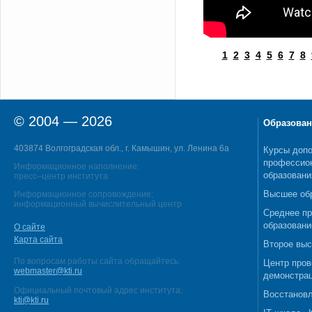
1
2
3
4
5
6
7
8
© 2004 — 2026
Образован
403874 Волгоградская обл., г. Камышин, ул. Ленина 6а
Курсы допо
профессио
Информационное наполнение:
образовани
пресс–центр института
Высшее об
Информационное сопровождение:
информационный вычислительный центр
Среднее п
образовани
О сайте
Карта сайта
Второе выс
По вопросам работы сайта обращайтесь:
Центр пров
webmaster@kti.ru
демонстрац
Официальный почтовый адрес института:
Восстановл
kti@kti.ru