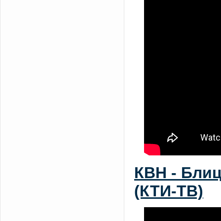
КВН - Бли
(КТИ-ТВ)