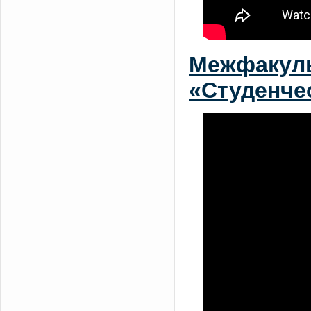
Межфакуль
«Студенчес