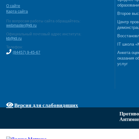
образовани
О сайте
Карта сайта
Второе выс
По вопросам работы сайта обращайтесь:
Центр пров
webmaster@kti.ru
демонстрац
Официальный почтовый адрес института:
Восстановл
kti@kti.ru
IT школа 
Телефон:
(84457) 9-45-67
Анкета оце
оказания о
услуг
Версия для слабовидящих
Противо
Антимон