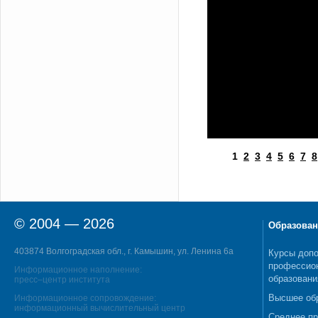
1
2
3
4
5
6
7
8
© 2004 — 2026
Образован
403874 Волгоградская обл., г. Камышин, ул. Ленина 6а
Курсы допо
профессио
Информационное наполнение:
образовани
пресс–центр института
Высшее об
Информационное сопровождение:
информационный вычислительный центр
Среднее п