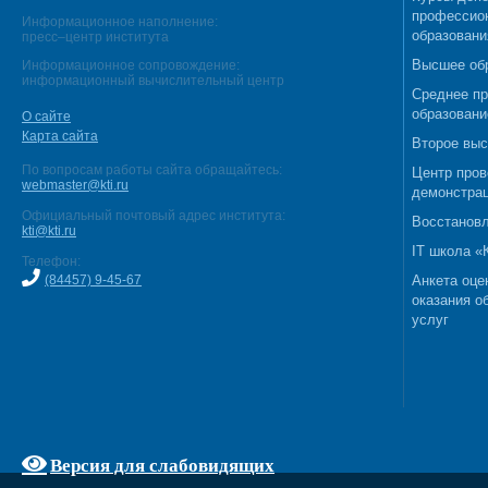
профессио
Информационное наполнение:
образовани
пресс–центр института
Высшее об
Информационное сопровождение:
информационный вычислительный центр
Среднее п
образовани
О сайте
Карта сайта
Второе выс
По вопросам работы сайта обращайтесь:
Центр пров
webmaster@kti.ru
демонстрац
Официальный почтовый адрес института:
Восстановл
kti@kti.ru
IT школа 
Телефон:
(84457) 9-45-67
Анкета оце
оказания о
услуг
Версия для слабовидящих