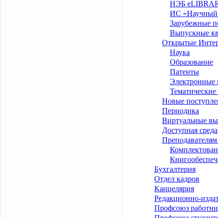
НЭБ eLIBRA
ИС «Научный
Зарубежные п
Выпускные к
Открытые Интер
Наука
Образование
Патенты
Электронные 
Тематические
Новые поступле
Периодика
Виртуальные вы
Доступная среда
Преподавателям
Комплектован
Книгообеспеч
Бухгалтерия
Отдел кадров
Канцелярия
Редакционно-издат
Профсоюз работни
Профсоюз студент