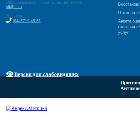
Официальный почтовый адрес института:
Восстановл
kti@kti.ru
IT школа 
Телефон:
(84457) 9-45-67
Анкета оце
оказания о
услуг
Версия для слабовидящих
Противо
Антимон
Задать вопрос