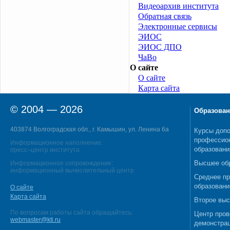
Видеоархив института
Обратная связь
Электронные сервисы
ЭИОС
ЭИОС ДПО
ЧаВо
О сайте
О сайте
Карта сайта
© 2004 — 2026
Образован
403874 Волгоградская обл., г. Камышин, ул. Ленина 6а
Курсы допо
профессио
Информационное наполнение:
образовани
пресс–центр института
Высшее об
Информационное сопровождение:
информационный вычислительный центр
Среднее п
образовани
О сайте
Карта сайта
Второе выс
По вопросам работы сайта обращайтесь:
Центр пров
webmaster@kti.ru
демонстрац