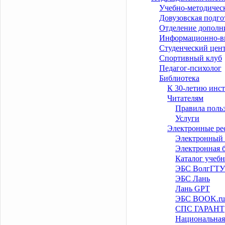
Учебно-методичес
Довузовская подго
Отделение дополн
Информационно-в
Студенческий цен
Спортивный клуб
Педагог-психолог
Библиотека
К 30-летию инст
Читателям
Правила поль
Услуги
Электронные ре
Электронный 
Электронная 
Каталог учеб
ЭБС ВолгГТУ
ЭБС Лань
Лань GPT
ЭБС BOOK.ru
СПС ГАРАНТ
Национальная