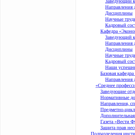
Заведующий 
Направления 
Дисциплины
Научные труд
Кадровый сос
Кафедра «Эконо
Заведующий 
Направления 
Дисциплины
Научные труд
Кадровый сос
Наши успешн
Базовая кафедра
Направления 
«Среднее професс
Заведующие отд
Нормативные д
Направления, с
Предметно-цикл
Дополнительная
Газета «Вести 
Защита прав не
Подразделения инст