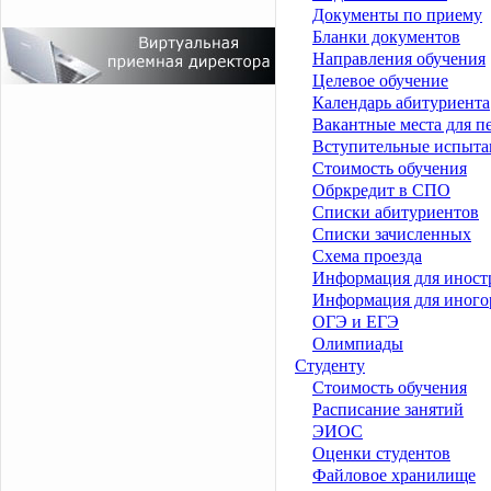
Документы по приему
Бланки документов
Направления обучения
Целевое обучение
Календарь абитуриента
Вакантные места для п
Вступительные испыта
Стоимость обучения
Обркредит в СПО
Списки абитуриентов
Списки зачисленных
Схема проезда
Информация для иност
Информация для иного
ОГЭ и ЕГЭ
Олимпиады
Студенту
Стоимость обучения
Расписание занятий
ЭИОС
Оценки студентов
Файловое хранилище