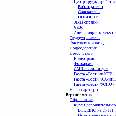
Центр трудоустройства
Работодателю
Соискателю
НОВОСТИ
Заказ справки
ЧаВо
Анкета опрос о качеств
Трудоустройство
Факультеты и кафедры
Подразделения
Пресс–центр
Видеоархив
Фотоархив
СМИ об институте
Газета «Вестник КТИ»
Газета «Вести ФЭУиИ
Газета «Вести ФСПО»
Наши партнеры
Верхнее меню
Образование
Курсы дополнительног
ВТК ДПО на ЭиГН
Подать заявку на ку