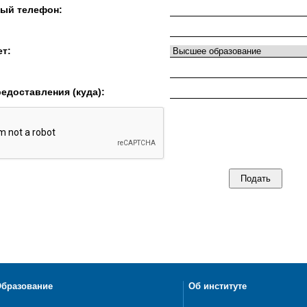
ный телефон:
ет:
едоставления (куда):
бразование
Об институте