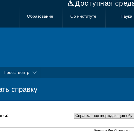
Доступная сред
Образование
Об институте
Наука
Пресс–центр
ать справку
вки:
Фамилия Имя Отчество