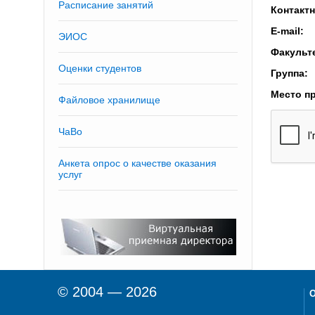
Расписание занятий
Контакт
E-mail:
ЭИОС
Факульт
Оценки студентов
Группа:
Место пр
Файловое хранилище
ЧаВо
Анкета опрос о качестве оказания
услуг
© 2004 — 2026
О