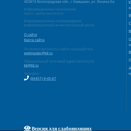
403874 Волгоградская обл., г. Камышин, ул. Ленина 6а
К
о
Информационное наполнение:
пресс–центр института
В
Информационное сопровождение:
С
информационный вычислительный центр
В
О сайте
Ц
Карта сайта
э
По вопросам работы сайта обращайтесь:
В
webmaster@kti.ru
I
Официальный почтовый адрес института:
kti@kti.ru
А
о
Телефон:
(84457) 9-45-67
Версия для слабовидящих