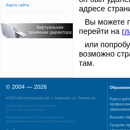
Карта сайта
адресе стран
Вы можете 
перейти на
г
или попробу
возможно стр
там.
© 2004 — 2026
Образован
403874 Волгоградская обл., г. Камышин, ул. Ленина 6а
Курсы допо
профессио
Информационное наполнение:
образовани
пресс–центр института
Высшее об
Информационное сопровождение:
информационный вычислительный центр
Среднее п