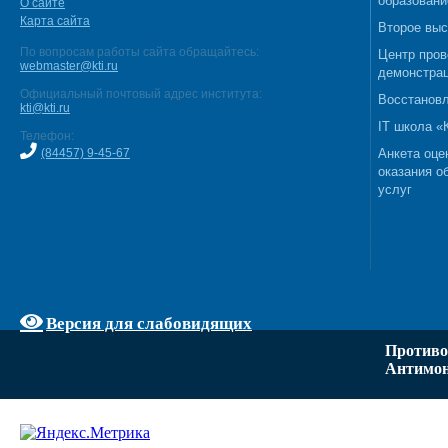
образовани
О сайте
Карта сайта
Второе выс
По вопросам работы сайта обращайтесь:
Центр пров
webmaster@kti.ru
демонстрац
Официальный почтовый адрес института:
Восстановл
kti@kti.ru
IT школа 
Телефон:
(84457) 9-45-67
Анкета оце
оказания о
услуг
Версия для слабовидящих
Противо
Антимон