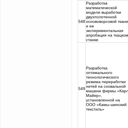
Разработка
математической
модели выработки
двухполотенной
548
основоворсовой ткани
и ее
экспериментальная
апробация на ткацко
станке
Разработка
оптимального
технологического
режима переработки
нитей на сновальной
549
машине фирмы «Кар
Майер»,
установленной на
ООО «Камы-шинский
текстиль»