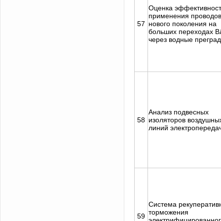
Оценка эффективнос
применения проводо
57
нового поколения на
больших переходах В
через водные прегра
Анализ подвесных
58
изоляторов воздушны
линий электропереда
Система рекуператив
торможения
59
электрифицированно