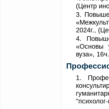
(Центр ин
3. Повыш
«Межкульт
2024г., (Ц
4. Повыш
«Основы у
вуза», 16ч
Профессио
1. Профе
консульти
гуманитар
"психолог-