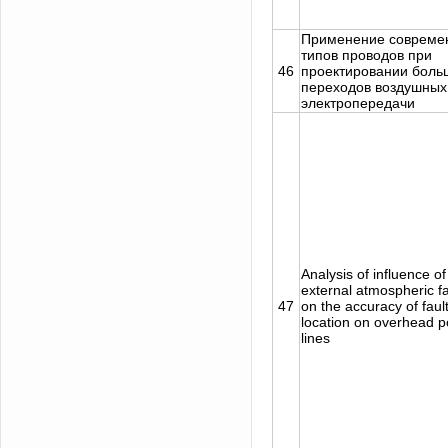
Применение совреме
типов проводов при
46
проектировании боль
переходов воздушных
электропередачи
Analysis of influence of
external atmospheric f
47
on the accuracy of faul
location on overhead 
lines