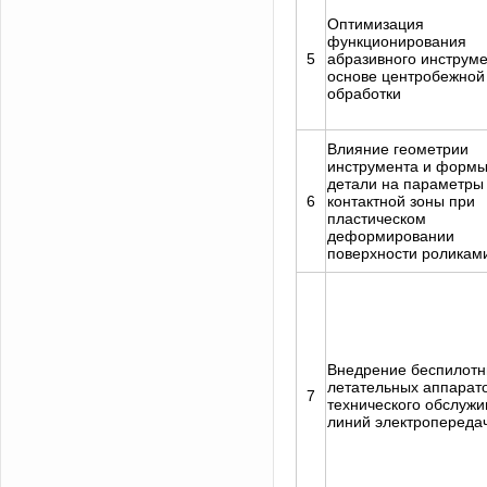
Оптимизация
функционирования
5
абразивного инструме
основе центробежной
обработки
Влияние геометрии
инструмента и форм
детали на параметры
6
контактной зоны при
пластическом
деформировании
поверхности роликам
Внедрение беспилот
летательных аппарат
7
технического обслуж
линий электропереда