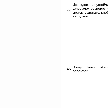
Исследование устойч
узлов электроэнергет
44
систем с двигательно
нагрузкой
Compact household wi
45
generator