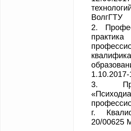
технологи
ВолгГТУ
2. Профе
практик
професс
квалифик
образова
1.10.2017
3. Про
«Психодиа
профессио
г. Квали
20/00625 