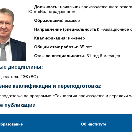
Должность:
начальник производственного отде
Юг»-«Волгоградэнерго»
Образование:
высшее
Направление (специальность):
«Авиационное 
Квалификация:
инженер
Общий стаж работы:
35 лет
Стаж по специальности:
31 год 6 месяцев
ые дисциплины:
дседатель ГЭК (ВО)
ние квалификации и переподготовка:
еподготовка по программе «Технология производства и передачи э
е публикации
бразование
Об институте