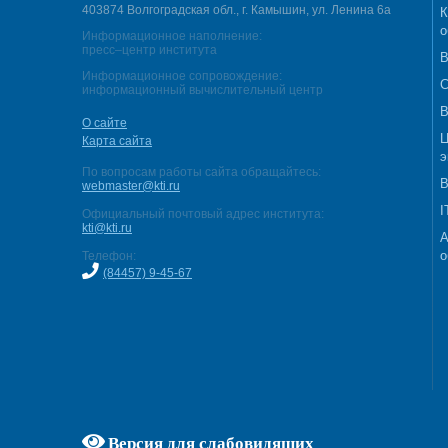
403874 Волгоградская обл., г. Камышин, ул. Ленина 6а
К
о
Информационное наполнение:
пресс–центр института
В
Информационное сопровождение:
С
информационный вычислительный центр
В
О сайте
Ц
Карта сайта
э
По вопросам работы сайта обращайтесь:
В
webmaster@kti.ru
I
Официальный почтовый адрес института:
kti@kti.ru
А
о
Телефон:
(84457) 9-45-67
Версия для слабовидящих