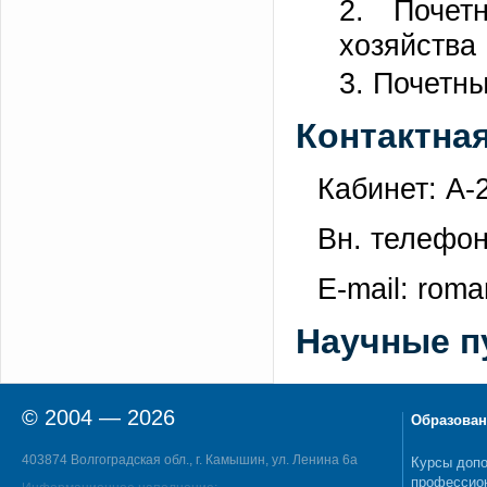
2. Почет
хозяйства
3. Почетн
Контактна
Кабинет: А-
Вн. телефон
E-mail: rom
Научные п
© 2004 — 2026
Образован
403874 Волгоградская обл., г. Камышин, ул. Ленина 6а
Курсы допо
профессио