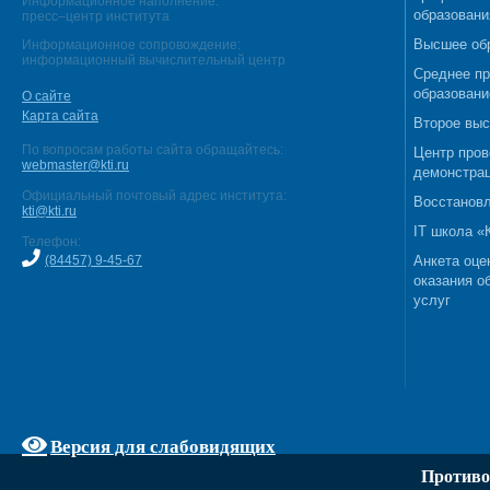
Информационное наполнение:
образовани
пресс–центр института
Высшее об
Информационное сопровождение:
информационный вычислительный центр
Среднее п
образовани
О сайте
Карта сайта
Второе выс
По вопросам работы сайта обращайтесь:
Центр пров
webmaster@kti.ru
демонстрац
Официальный почтовый адрес института:
Восстановл
kti@kti.ru
IT школа 
Телефон:
(84457) 9-45-67
Анкета оце
оказания о
услуг
Версия для слабовидящих
Противо