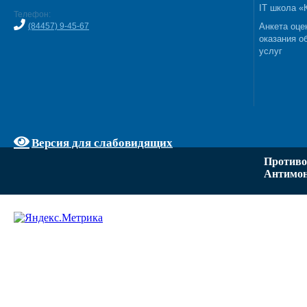
IT школа 
Телефон:
(84457) 9-45-67
Анкета оце
оказания о
услуг
Версия для слабовидящих
Противо
Антимон
Задать вопрос