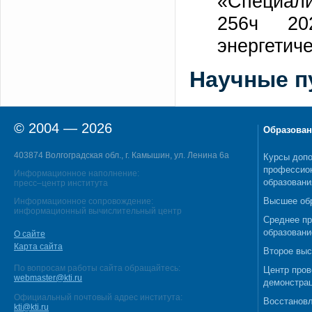
«Специали
256ч 20
энергетиче
Научные п
© 2004 — 2026
Образован
403874 Волгоградская обл., г. Камышин, ул. Ленина 6а
Курсы допо
профессио
Информационное наполнение:
образовани
пресс–центр института
Высшее об
Информационное сопровождение:
информационный вычислительный центр
Среднее п
образовани
О сайте
Карта сайта
Второе выс
По вопросам работы сайта обращайтесь:
Центр пров
webmaster@kti.ru
демонстрац
Официальный почтовый адрес института:
Восстановл
kti@kti.ru