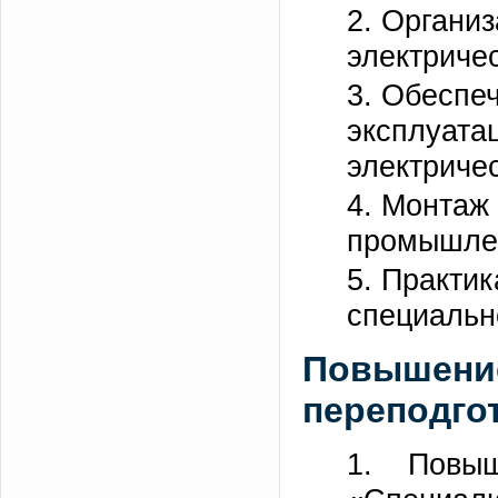
2. Органи
электричес
3. Обеспе
эксплуата
электричес
4. Монтаж
промышле
5. Практи
специальн
Повышение
переподго
1. Повы