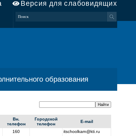
а
Версия для слабовидящих
олнительного образования
Вн.
Городской
E-mail
телефон
телефон
160
itschoolkam@kti.ru