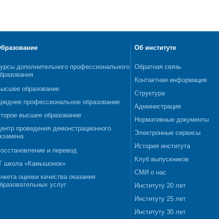
бразование
Об институте
урсы дополнительного профессионального
Обратная связь
бразования
Контактная информация
ысшее образование
Структура
реднее профессиональное образование
Администрация
торое высшее образование
Нормативные документы
ентр проведения демонстрационного
Электронные сервисы
кзамена
История института
осстановление и перевод
Клуб выпускников
T школа «Камышонок»
СМИ о нас
нкета оценки качества оказания
бразовательных услуг
Институту 20 лет
Институту 25 лет
Институту 30 лет