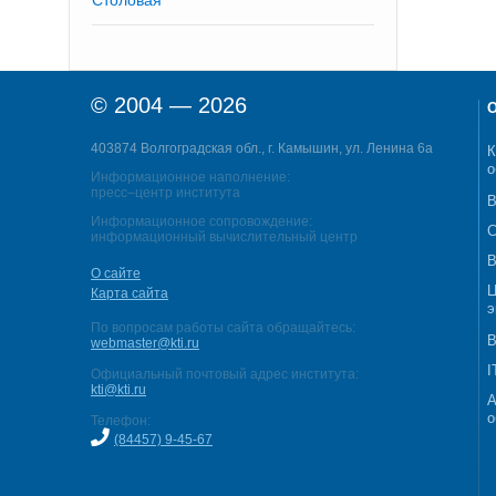
Столовая
© 2004 — 2026
О
403874 Волгоградская обл., г. Камышин, ул. Ленина 6а
К
о
Информационное наполнение:
пресс–центр института
В
Информационное сопровождение:
С
информационный вычислительный центр
В
О сайте
Ц
Карта сайта
э
По вопросам работы сайта обращайтесь:
В
webmaster@kti.ru
I
Официальный почтовый адрес института:
kti@kti.ru
А
о
Телефон:
(84457) 9-45-67