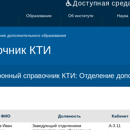
Доступная сред
Образование
Об институте
Наука
ие дополнительного образования
очник КТИ
онный справочник КТИ: Отделение доп
ФИО
Должность
Кабинет
в Иван
Заведующий отделением
А-3.11