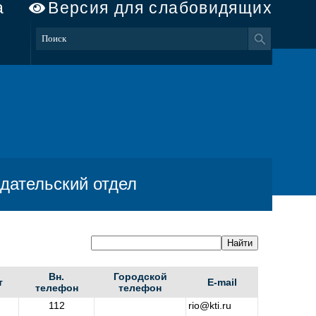
а
Версия для слабовидящих
дательский отдел
Вн.
Городской
т
E-mail
телефон
телефон
112
rio@kti.ru