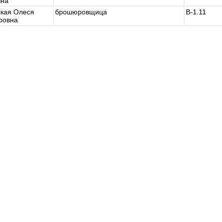
вна
ская Олеся
брошюровщица
В-1.11
ровна