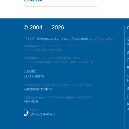
Столовая
© 2004 — 2026
О
403874 Волгоградская обл., г. Камышин, ул. Ленина 6а
К
о
Информационное наполнение:
пресс–центр института
В
Информационное сопровождение:
С
информационный вычислительный центр
В
О сайте
Ц
Карта сайта
э
По вопросам работы сайта обращайтесь:
В
webmaster@kti.ru
I
Официальный почтовый адрес института:
kti@kti.ru
А
о
Телефон:
(84457) 9-45-67