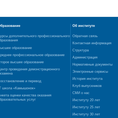
бразование
Об институте
урсы дополнительного профессионального
Обратная связь
бразования
Контактная информация
ысшее образование
Структура
реднее профессиональное образование
Администрация
торое высшее образование
Нормативные документы
ентр проведения демонстрационного
Электронные сервисы
кзамена
История института
осстановление и перевод
Клуб выпускников
T школа «Камышонок»
СМИ о нас
нкета оценки качества оказания
бразовательных услуг
Институту 20 лет
Институту 25 лет
Институту 30 лет