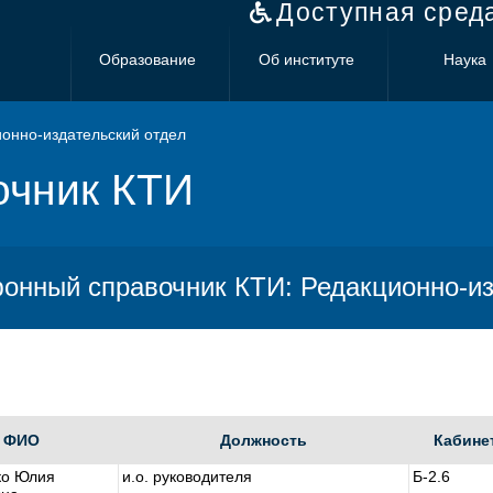
Доступная сред
Образование
Об институте
Наука
онно-издательский отдел
очник КТИ
онный справочник КТИ: Редакционно-из
ФИО
Должность
Кабине
ко Юлия
и.о. руководителя
Б-2.6