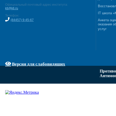
Официальный почтовый адрес института:
Восстановл
kti@kti.ru
IT школа 
Телефон:
(84457) 9-45-67
Анкета оце
оказания о
услуг
Версия для слабовидящих
Противо
Антимон
Задать вопрос