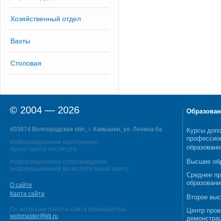
Хозяйственный отдел
Вахты
Столовая
© 2004 — 2026
Образован
403874 Волгоградская обл., г. Камышин, ул. Ленина 6а
Курсы допо
профессио
Информационное наполнение:
образовани
пресс–центр института
Высшее об
Информационное сопровождение:
информационный вычислительный центр
Среднее п
образовани
О сайте
Карта сайта
Второе выс
По вопросам работы сайта обращайтесь:
Центр пров
webmaster@kti.ru
демонстрац