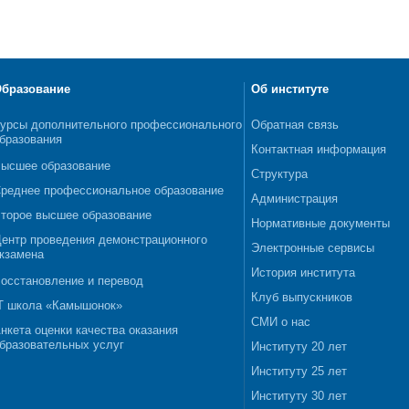
бразование
Об институте
урсы дополнительного профессионального
Обратная связь
бразования
Контактная информация
ысшее образование
Структура
реднее профессиональное образование
Администрация
торое высшее образование
Нормативные документы
ентр проведения демонстрационного
Электронные сервисы
кзамена
История института
осстановление и перевод
Клуб выпускников
T школа «Камышонок»
СМИ о нас
нкета оценки качества оказания
бразовательных услуг
Институту 20 лет
Институту 25 лет
Институту 30 лет