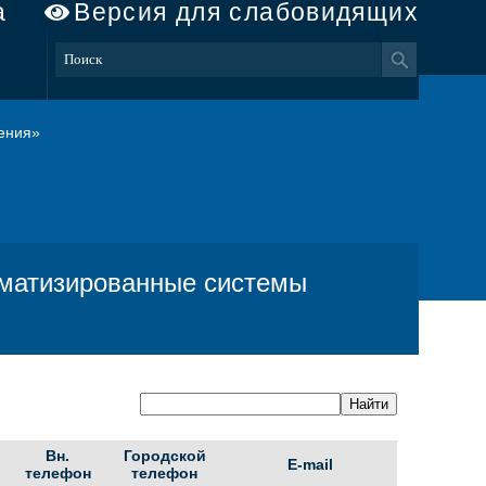
а
Версия для слабовидящих
ения»
матизированные системы
Вн.
Городской
E-mail
телефон
телефон