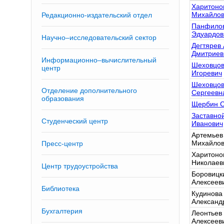
Харитоно
Михайлов
Редакционно-издательский отдел
Панфилов
Эдуардов
Научно–исследовательский сектор
Дегтярев
Дмитриев
Информационно–вычислительный
Шеховцов
центр
Игоревич
Шеховцов
Отделение дополнительного
Сергеевн
образования
Щербин С
Заставно
Студенческий центр
Иванович
Артемьев
Михайлов
Пресс-центр
Харитоно
Николаев
Центр трудоустройства
Боровицк
Алексеев
Библиотека
Кудинова
Александ
Бухгалтерия
Леонтьев
Алексеев