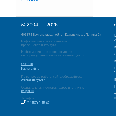
Столовая
© 2004 — 2026
О
403874 Волгоградская обл., г. Камышин, ул. Ленина 6а
К
о
Информационное наполнение:
пресс–центр института
В
Информационное сопровождение:
С
информационный вычислительный центр
В
О сайте
Ц
Карта сайта
э
По вопросам работы сайта обращайтесь:
В
webmaster@kti.ru
I
Официальный почтовый адрес института:
kti@kti.ru
А
о
Телефон:
(84457) 9-45-67