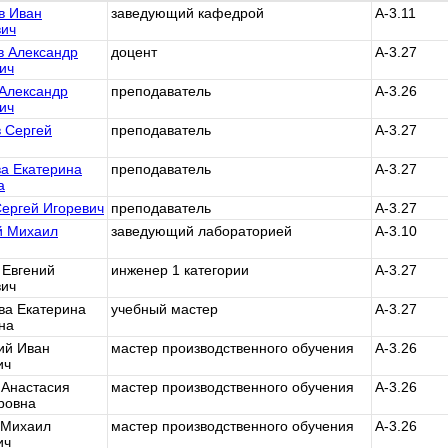
в Иван
заведующий кафедрой
А-3.11
ич
 Александр
доцент
А-3.27
ич
 Александр
преподаватель
А-3.26
ич
 Сергей
преподаватель
А-3.27
а Екатерина
преподаватель
А-3.27
а
ергей Игоревич
преподаватель
А-3.27
й Михаил
заведующий лабораторией
А-3.10
 Евгений
инженер 1 категории
А-3.27
ич
ва Екатерина
учебный мастер
А-3.27
на
ий Иван
мастер производственного обучения
А-3.26
ич
 Анастасия
мастер производственного обучения
А-3.26
ровна
 Михаил
мастер производственного обучения
А-3.26
ич