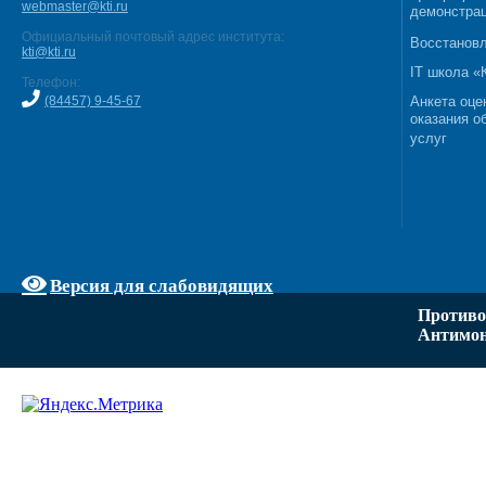
webmaster@kti.ru
демонстрац
Официальный почтовый адрес института:
Восстановл
kti@kti.ru
IT школа 
Телефон:
(84457) 9-45-67
Анкета оце
оказания о
услуг
Версия для слабовидящих
Противо
Антимон