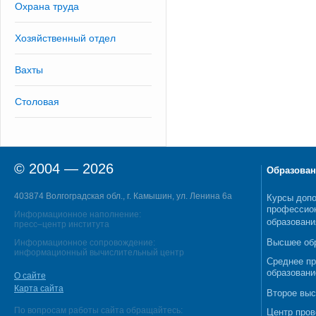
Охрана труда
Хозяйственный отдел
Вахты
Столовая
© 2004 — 2026
Образован
403874 Волгоградская обл., г. Камышин, ул. Ленина 6а
Курсы допо
профессио
Информационное наполнение:
образовани
пресс–центр института
Высшее об
Информационное сопровождение:
информационный вычислительный центр
Среднее п
образовани
О сайте
Карта сайта
Второе выс
По вопросам работы сайта обращайтесь:
Центр пров