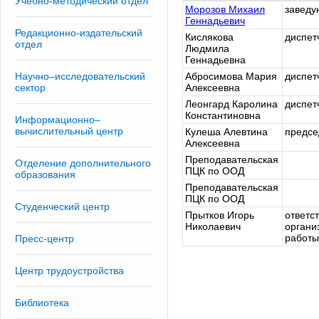
Учебно-методический отдел
Морозов Михаил
заведу
Геннадьевич
Редакционно-издательский
Кислякова
диспет
отдел
Людмила
Геннадьевна
Научно–исследовательский
Абросимова Мария
диспет
сектор
Алексеевна
Леонгард Каролина
диспет
Константиновна
Информационно–
вычислительный центр
Кулеша Алевтина
предсе
Алексеевна
Преподавательская
Отделение дополнительного
ПЦК по ООД
образования
Преподавательская
ПЦК по ООД
Студенческий центр
Прытков Игорь
ответс
Николаевич
органи
работы
Пресс-центр
Центр трудоустройства
Библиотека