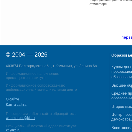
атмосфере
перв
© 2004 — 2026
Образован
403874 Волгоградская обл., г. Камышин, ул. Ленина 6а
Курсы допо
профессио
Информационное наполнение:
образовани
пресс–центр института
Высшее об
Информационное сопровождение:
информационный вычислительный центр
Среднее п
образовани
О сайте
Карта сайта
Второе выс
По вопросам работы сайта обращайтесь:
Центр пров
webmaster@kti.ru
демонстрац
Официальный почтовый адрес института:
Восстановл
kti@kti.ru