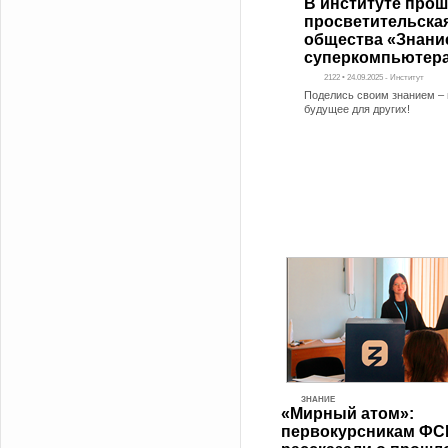
В институте про
просветительска
общества «Знани
суперкомпьютер
2122 • 24.09.2025 - Институт
Поделись своим знанием – 
будущее для других!
ЗНАНИЕ
«Мирный атом»:
первокурсникам Ф