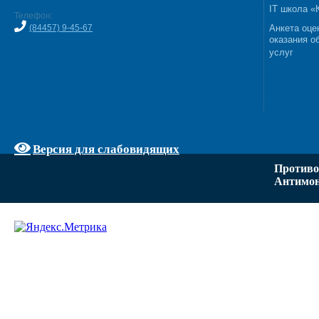
IT школа 
Телефон:
(84457) 9-45-67
Анкета оце
оказания о
услуг
Версия для слабовидящих
Противо
Антимон
Задать вопрос