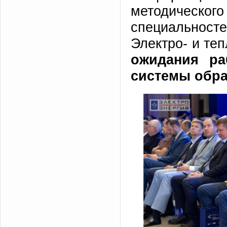
методическог
специальност
Электро- и те
ожидания ра
системы обра