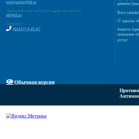
webmaster@kti.ru
демонстрац
Официальный почтовый адрес института:
Восстановл
kti@kti.ru
IT школа 
Телефон:
(84457) 9-45-67
Анкета оце
оказания о
услуг
Обычная версия
Противо
Антимон
Задать вопрос