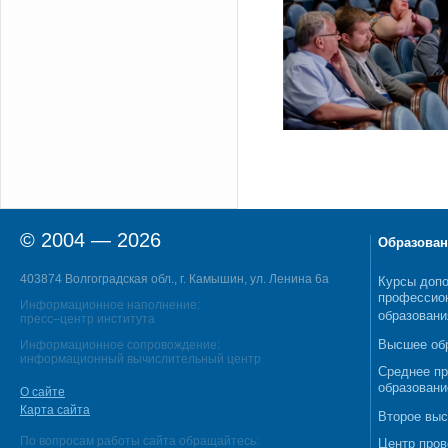
© 2004 — 2026
Образован
403874 Волгоградская обл., г. Камышин, ул. Ленина 6а
Курсы допо
профессио
Информационное наполнение:
образовани
пресс–центр института
Высшее об
Информационное сопровождение:
информационный вычислительный центр
Среднее п
образовани
О сайте
Карта сайта
Второе выс
По вопросам работы сайта обращайтесь:
Центр пров