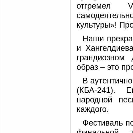
отгремел V
самодеятельн
культуры»! Пр
Наши прекра
и Хангелдиев
грандиозном
образ – это пр
В аутентично
(КБА-241). 
народной пе
каждого.
Фестиваль п
финальной 