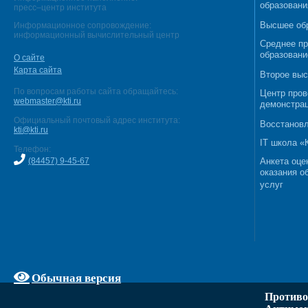
образовани
пресс–центр института
Высшее об
Информационное сопровождение:
информационный вычислительный центр
Среднее п
образовани
О сайте
Карта сайта
Второе выс
По вопросам работы сайта обращайтесь:
Центр пров
webmaster@kti.ru
демонстрац
Официальный почтовый адрес института:
Восстановл
kti@kti.ru
IT школа 
Телефон:
(84457) 9-45-67
Анкета оце
оказания о
услуг
Обычная версия
Противо