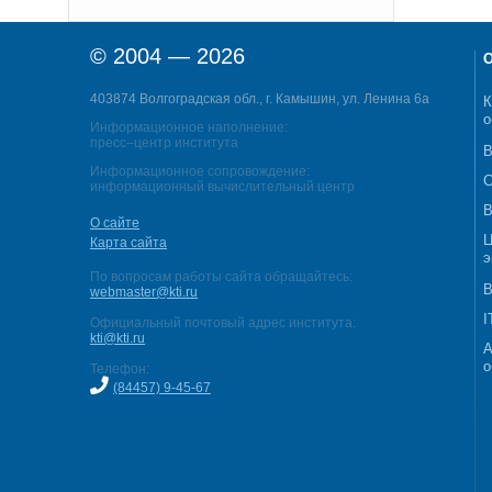
© 2004 — 2026
О
403874 Волгоградская обл., г. Камышин, ул. Ленина 6а
К
о
Информационное наполнение:
пресс–центр института
В
Информационное сопровождение:
С
информационный вычислительный центр
В
О сайте
Ц
Карта сайта
э
По вопросам работы сайта обращайтесь:
В
webmaster@kti.ru
I
Официальный почтовый адрес института:
kti@kti.ru
А
о
Телефон:
(84457) 9-45-67