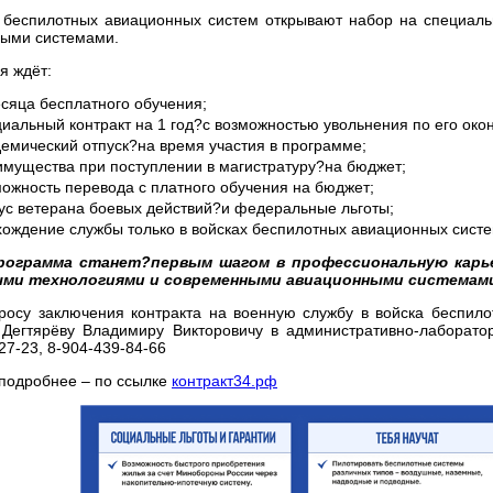
 беспилотных авиационных систем открывают набор на специал
ными системами.
я ждёт:
сяца бесплатного обучения;
иальный контракт на 1 год?с возможностью увольнения по его око
емический отпуск?на время участия в программе;
имущества при поступлении в магистратуру?на бюджет;
ожность перевода с платного обучения на бюджет;
тус ветерана боевых действий?и федеральные льготы;
хождение службы только в войсках беспилотных авиационных сист
рограмма станет?первым шагом в профессиональную карье
ми технологиями и современными авиационными системам
росу заключения контракта на военную службу в войска беспило
 Дегтярёву Владимиру Викторовичу в административно-лаборатор
27-23, 8-904-439-84-66
 подробнее – по ссылке
контракт34.рф