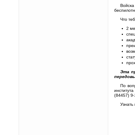
Войска
беспилот
Что теб
2 ме
спец
акад
пре
возм
ста
про
Эта п
передовы
По воп
института
(84457) 9-
Узнать