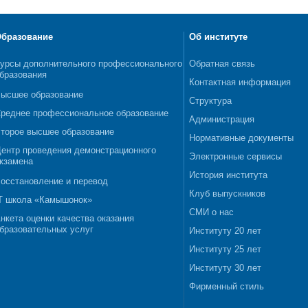
бразование
Об институте
урсы дополнительного профессионального
Обратная связь
бразования
Контактная информация
ысшее образование
Структура
реднее профессиональное образование
Администрация
торое высшее образование
Нормативные документы
ентр проведения демонстрационного
Электронные сервисы
кзамена
История института
осстановление и перевод
Клуб выпускников
T школа «Камышонок»
СМИ о нас
нкета оценки качества оказания
бразовательных услуг
Институту 20 лет
Институту 25 лет
Институту 30 лет
Фирменный стиль