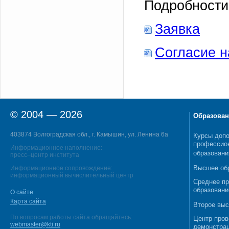
Подробности
Заявка
Согласие н
© 2004 — 2026
Образован
403874 Волгоградская обл., г. Камышин, ул. Ленина 6а
Курсы допо
профессио
Информационное наполнение:
образовани
пресс–центр института
Высшее об
Информационное сопровождение:
информационный вычислительный центр
Среднее п
образовани
О сайте
Карта сайта
Второе выс
По вопросам работы сайта обращайтесь:
Центр пров
webmaster@kti.ru
демонстрац