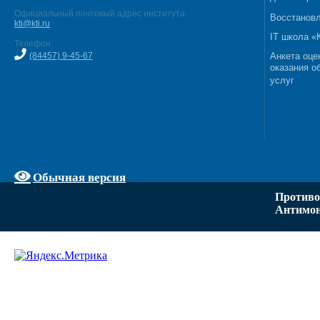
Официальный почтовый адрес института:
Восстановл
kti@kti.ru
IT школа 
Телефон:
(84457) 9-45-67
Анкета оце
оказания о
услуг
Обычная версия
Противо
Антимон