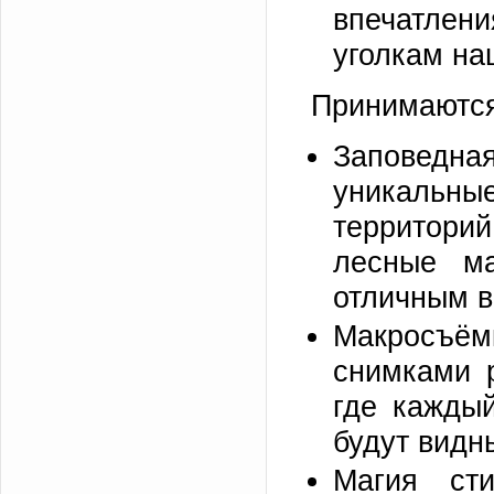
впечатлени
уголкам на
Принимаются
Заповедна
уникальны
территор
лесные ма
отличным 
Макросъёмк
снимками 
где каждый
будут видн
Магия ст