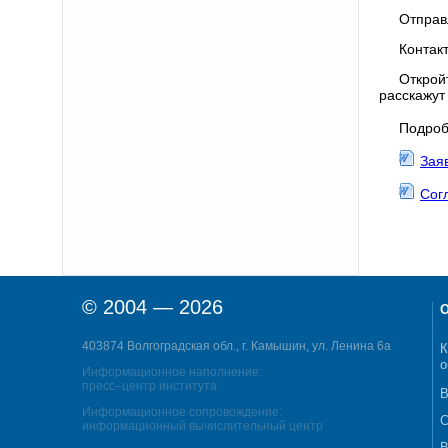
Отправ
Контак
Открой
расскажут
Подроб
Зая
Сог
© 2004 — 2026
О
403874 Волгоградская обл., г. Камышин, ул. Ленина 6а
К
о
Информационное наполнение:
пресс–центр института
В
Информационное сопровождение:
С
информационный вычислительный центр
В