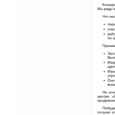
Конкур
Мы рады в
Что не
пери
учас
рабо
по 
Приним
Зап
Волг
Мак
цвет
Маг
утро
Они
вни
На осн
центра «
продемонс
Победи
получат э