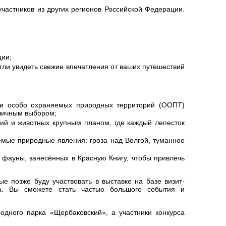
участников из других регионов Российской Федерации.
ции;
огли увидеть свежие впечатления от ваших путешествий
жи особо охраняемых природных территорий (ООПТ)
тличным выбором;
ий и животных крупным планом, где каждый лепесток
емые природные явления: гроза над Волгой, туманное
 фауны, занесённых в Красную Книгу, чтобы привлечь
 позже буду участвовать в выставке на базе визит-
а. Вы сможете стать частью большого события и
дного парка «Щербаковский», а участники конкурса