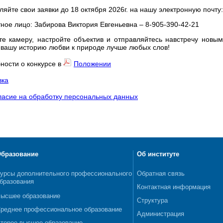
ляйте свои заявки до 18 октября 2026г. на нашу электронную почту
тное лицо: Забирова Виктория Евгеньевна – 8-905-390-42-21
те камеру, настройте объектив и отправляйтесь навстречу новы
 вашу историю любви к природе лучше любых слов!
ности о конкурсе в
Положении
вка
ласие на обработку персональных данных
бразование
Об институте
урсы дополнительного профессионального
Обратная связь
бразования
Контактная информация
ысшее образование
Структура
реднее профессиональное образование
Администрация
торое высшее образование