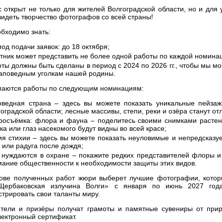
с открыт не только для жителей Волгоградской области, но и для 
идеть творчество фотографов со всей страны!
обходимо знать:
од подачи заявок: до 18 октября;
тник может представить не более одной работы по каждой номина
ты должны быть сделаны в период с 2024 по 2026 гг., чтобы мы м
заповедным уголкам нашей родины.
аются работы по следующим номинациям:
оведная страна – здесь вы можете показать уникальные пейза
оградской области; лесные массивы, степи, реки и озёра станут о
росъёмка: флора и фауна – поделитесь своими снимками растен
ка или глаз насекомого будут видны во всей красе;
ия стихии – здесь вы можете показать неуловимые и непредсказу
 или радуга после дождя;
 нуждаются в охране – покажите редких представителей флоры и
мание общественности к необходимости защиты этих видов.
ове полученных работ жюри выберет лучшие фотографии, которые
Щербаковская излучина Волги» с января по июнь 2027 год
трировать свои таланты миру.
тели и призёры получат грамоты и памятные сувениры от приро
лектронный сертификат.