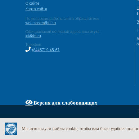
О сайте
Ц
Карта сайта
э
По вопросам работы сайта обращайтесь:
В
webmaster@kti.ru
I
Официальный почтовый адрес института:
kti@kti.ru
А
о
Телефон:
(84457) 9-45-67
Версия для слабовидящих
Мы используем файлы cookie, чтобы вам было удобнее пользо