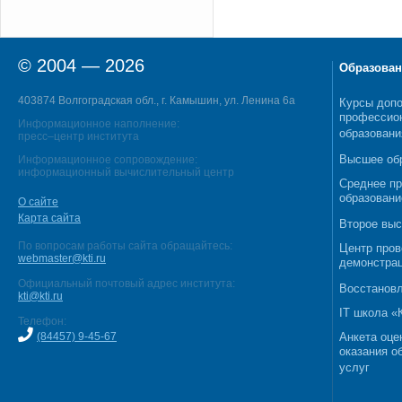
© 2004 — 2026
Образован
403874 Волгоградская обл., г. Камышин, ул. Ленина 6а
Курсы допо
профессио
Информационное наполнение:
образовани
пресс–центр института
Высшее об
Информационное сопровождение:
информационный вычислительный центр
Среднее п
образовани
О сайте
Карта сайта
Второе выс
По вопросам работы сайта обращайтесь:
Центр пров
webmaster@kti.ru
демонстрац
Официальный почтовый адрес института:
Восстановл
kti@kti.ru
IT школа 
Телефон:
(84457) 9-45-67
Анкета оце
оказания о
услуг