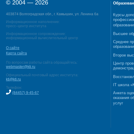
© 2004 — 2026
Образован
403874 Волгоградская обл., г. Камышин, ул. Ленина 6а
Курсы допо
профессио
Информационное наполнение:
образовани
пресс–центр института
Высшее об
Информационное сопровождение:
информационный вычислительный центр
Среднее п
образовани
О сайте
Карта сайта
Второе выс
По вопросам работы сайта обращайтесь:
Центр пров
webmaster@kti.ru
демонстрац
Официальный почтовый адрес института:
Восстановл
kti@kti.ru
IT школа 
Телефон:
(84457) 9-45-67
Анкета оце
оказания о
услуг