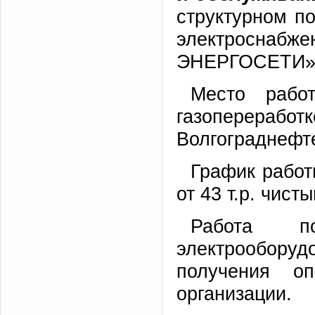
структурном п
электросн
ЭНЕРГОСЕТИ»
Место рабо
газопер
Волгограднефт
График работы
от 43 т.р. чист
Работа по
электрообору
получения о
организации.