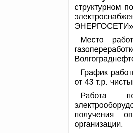
структурном п
электросн
ЭНЕРГОСЕТИ»
Место рабо
газопер
Волгограднефт
График работы
от 43 т.р. чист
Работа по
электрообору
получения о
организации.