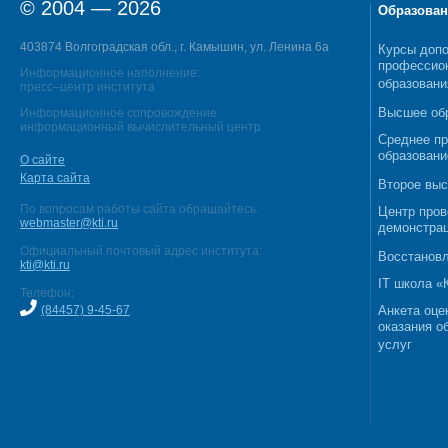
© 2004 — 2026
Образован
403874 Волгоградская обл., г. Камышин, ул. Ленина 6а
Курсы допо
профессио
Информационное наполнение:
образовани
пресс–центр института
Высшее об
Информационное сопровождение:
информационный вычислительный центр
Среднее п
образовани
О сайте
Карта сайта
Второе выс
По вопросам работы сайта обращайтесь:
Центр пров
webmaster@kti.ru
демонстрац
Официальный почтовый адрес института:
Восстановл
kti@kti.ru
IT школа 
Телефон:
(84457) 9-45-67
Анкета оце
оказания о
услуг