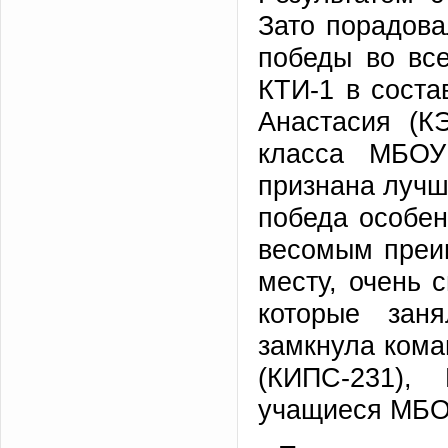
Зато порадов
победы во вс
КТИ-1 в соста
Анастасия (К
класса МБОУ
признана лучш
победа особен
весомым преи
месту, очень 
которые зан
замкнула кома
(КИПС-231),
учащиеся МБ