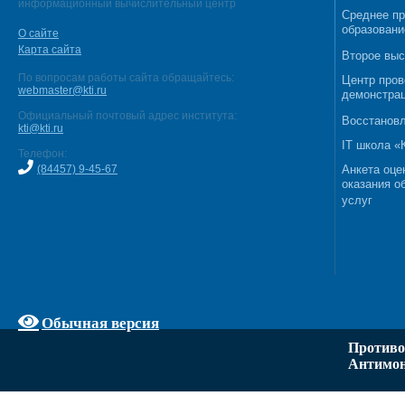
информационный вычислительный центр
Среднее п
образовани
О сайте
Карта сайта
Второе выс
По вопросам работы сайта обращайтесь:
Центр пров
webmaster@kti.ru
демонстрац
Официальный почтовый адрес института:
Восстановл
kti@kti.ru
IT школа 
Телефон:
(84457) 9-45-67
Анкета оце
оказания о
услуг
Обычная версия
Противо
Антимон