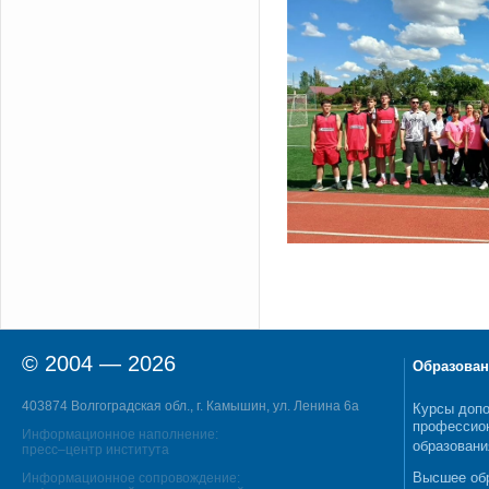
© 2004 — 2026
Образован
403874 Волгоградская обл., г. Камышин, ул. Ленина 6а
Курсы допо
профессио
Информационное наполнение:
образовани
пресс–центр института
Высшее об
Информационное сопровождение: