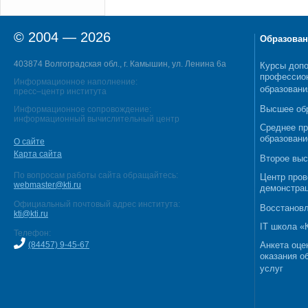
© 2004 — 2026
Образован
403874 Волгоградская обл., г. Камышин, ул. Ленина 6а
Курсы допо
профессио
Информационное наполнение:
образовани
пресс–центр института
Высшее об
Информационное сопровождение:
информационный вычислительный центр
Среднее п
образовани
О сайте
Карта сайта
Второе выс
По вопросам работы сайта обращайтесь:
Центр пров
webmaster@kti.ru
демонстрац
Официальный почтовый адрес института:
Восстановл
kti@kti.ru
IT школа 
Телефон:
(84457) 9-45-67
Анкета оце
оказания о
услуг