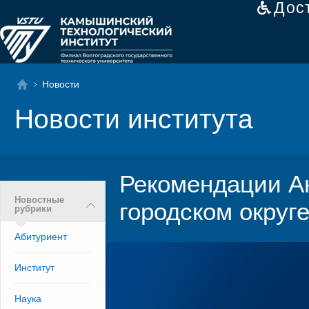
Дос
Новости
Новости института
Рекомендации А
Новостные
городском округ
рубрики
Абитуриент
Институт
Наука