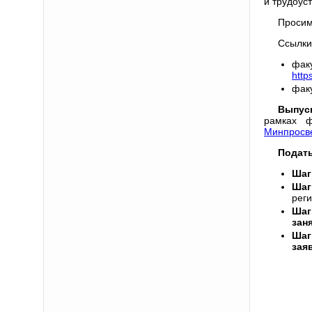
и трудоус
Просим
Ссылки
фа
http
фак
Выпуск
рамках ф
Минпросв
Подат
Шаг
Шаг
реги
Шаг
зан
Шаг
зая