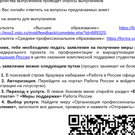
тройства выпускников проводит опросы выпускников.
 Вас онлайн ответить на вопросы предлагаемых анкет.
 на анкеты для выпускников:
культета «Высшее образование»:
https:/
s://eos2.vstu.ru/mod/feedback/complete.php?id=689325
;
ультета «Среднее профессиональное образование»:
https://forms
ник, тебе необходимо подать заявление на получение мер
едерального проекта по профориентации и маршрутизации
ещения России
в целях оказания комплексной поддержки студента
ь заявление можно следующим путем
(процесс занимает не бол
 1.
В поисковой строке браузера набираем «Работа в России офиц
 2. Авторизация.
Перейдите на портал Работа России и войдите
страции на госуслугах).
 3. Переход к услуге.
В левом боковом меню откройте раздел
«
ятости»
?
«Меры поддержки»
Работа России.
 4. Выбор услуги.
Найдите меру «Организация профессиональн
вление»,
заполните все данные, проверьте и нажмите «Отправить»