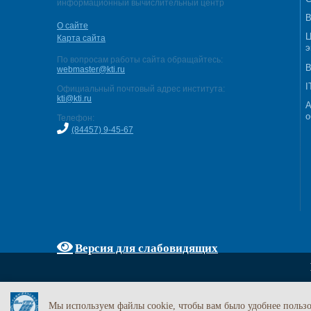
информационный вычислительный центр
В
О сайте
Ц
Карта сайта
э
По вопросам работы сайта обращайтесь:
В
webmaster@kti.ru
I
Официальный почтовый адрес института:
kti@kti.ru
А
о
Телефон:
(84457) 9-45-67
Версия для слабовидящих
Мы используем файлы cookie, чтобы вам было удобнее пользо