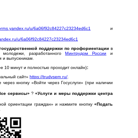
/forms.yandex.ru/u/6a06f92c84227c23234ed6c1
и
.yandex.ru/u/6a06f92c84227c23234ed6c1
ы государственной поддержки по профориентации
в
 молодежи, разработанного
Минтрудом России
и
м и выпускникам.
ее 10 минут и полностью проходит онлайн)
:
иальный сайт»
https://trudvsem.ru/
.
 через кнопку «Войти через Госуслуги» (при наличии
Все сервисы»
?
«Услуги и меры поддержки центра
ой ориентации граждан» и нажмите кнопку
«Подать
.