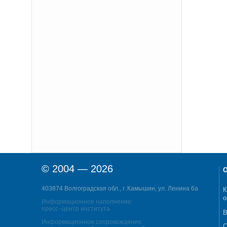
© 2004 — 2026
О
403874 Волгоградская обл., г. Камышин, ул. Ленина 6а
К
о
Информационное наполнение:
пресс–центр института
В
Информационное сопровождение:
С