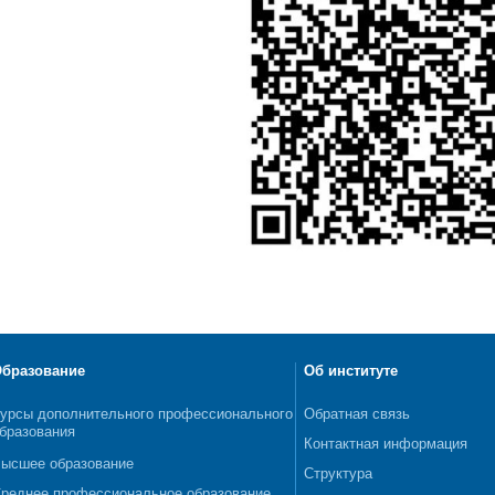
бразование
Об институте
урсы дополнительного профессионального
Обратная связь
бразования
Контактная информация
ысшее образование
Структура
реднее профессиональное образование