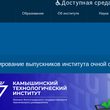
Доступная сред
Образование
Об институте
Наука
ирование выпускников института очной