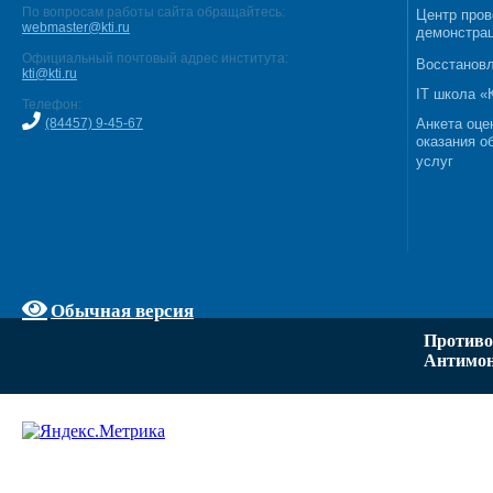
По вопросам работы сайта обращайтесь:
Центр пров
webmaster@kti.ru
демонстрац
Официальный почтовый адрес института:
Восстановл
kti@kti.ru
IT школа 
Телефон:
(84457) 9-45-67
Анкета оце
оказания о
услуг
Обычная версия
Противо
Антимон
Задать вопрос