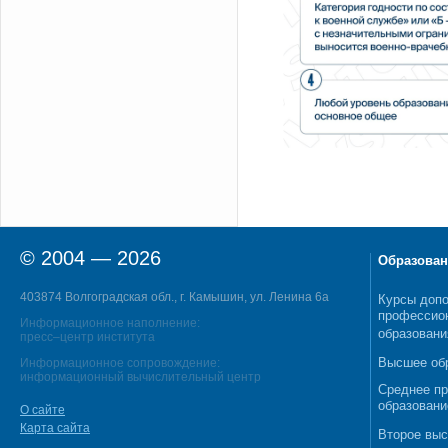
© 2004 — 2026
Образован
403874 Волгоградская обл., г. Камышин, ул. Ленина 6а
Курсы допо
профессио
Информационное наполнение:
образовани
пресс–центр института
Высшее об
Информационное сопровождение:
информационный вычислительный центр
Среднее п
образовани
О сайте
Карта сайта
Второе выс