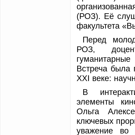
организованн
(РОЗ). Её слу
факультета «В
Перед молод
РОЗ, доце
гуманитарные
Встреча была 
XXI веке: науч
В интеракт
элементы кин
Ольга Алексе
ключевых прор
уважение во