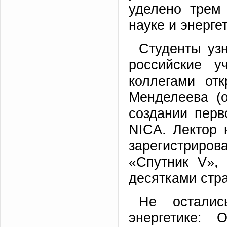
уделено трем
науке и энерге
Студенты уз
российские у
коллегами от
Менделеева (о
создании перв
NICA. Лектор 
зарегистриров
«Спутник V»,
десятками стра
Не остали
энергетике: 