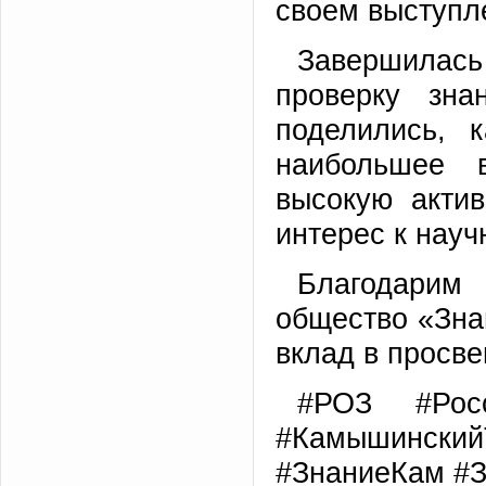
своем выступл
Завершилас
проверку зна
поделились, 
наибольшее в
высокую актив
интерес к науч
Благодарим
общество «Зна
вклад в просв
#РОЗ #Росс
#Камышинский
#ЗнаниеКам #З