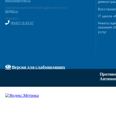
webmaster@kti.ru
демонстрац
Официальный почтовый адрес института:
Восстановл
kti@kti.ru
IT школа 
Телефон:
(84457) 9-45-67
Анкета оце
оказания о
услуг
Версия для слабовидящих
Противо
Антимон