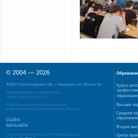
© 2004 — 2026
Образован
403874 Волгоградская обл., г. Камышин, ул. Ленина 6а
Курсы допо
профессио
Информационное наполнение:
образовани
пресс–центр института
Высшее об
Информационное сопровождение:
информационный вычислительный центр
Среднее п
образовани
О сайте
Карта сайта
Второе выс
По вопросам работы сайта обращайтесь:
Центр пров