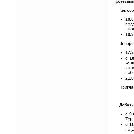
протезами
Как со
10.0
под
школ
10.3
Вечеро
17.3
с 18
кон
инт
побе
21.0
Пригла
Добави
с 9.
Тере
с 11
по у