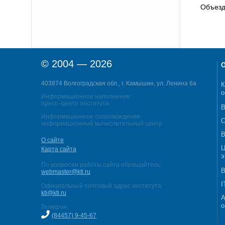
Объезд
© 2004 — 2026
О
403874 Волгоградская обл., г. Камышин, ул. Ленина 6а
К
о
Информационное наполнение:
пресс–центр института
В
Информационное сопровождение:
С
информационный вычислительный центр
В
О сайте
Ц
Карта сайта
э
По вопросам работы сайта обращайтесь:
В
webmaster@kti.ru
I
Официальный почтовый адрес института:
kti@kti.ru
А
о
Телефон:
(84457) 9-45-67