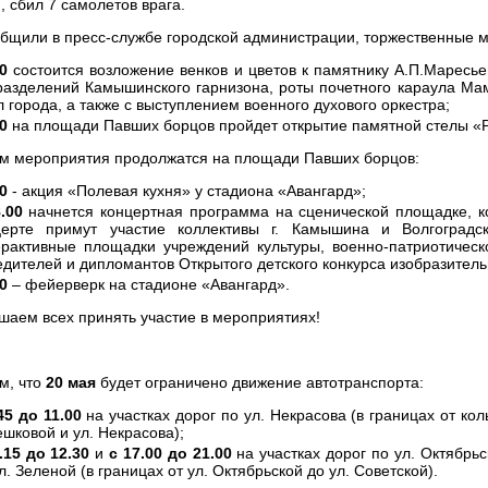
, сбил 7 самолетов врага.
общили в пресс-службе городской администрации, торжественные 
0
состоится возложение венков и цветов к памятнику А.П.Маресь
разделений Камышинского гарнизона, роты почетного караула Ма
 города, а также с выступлением военного духового оркестра;
0
на площади Павших борцов пройдет открытие памятной стелы «Р
м мероприятия продолжатся на площади Павших борцов:
0
- акция «Полевая кухня» у стадиона «Авангард»;
.00
начнется концертная программа на сценической площадке, ко
церте примут участие коллективы г. Камышина и Волгоградс
ерактивные площадки учреждений культуры, военно-патриотичес
дителей и дипломантов Открытого детского конкурса изобразительн
0
– фейерверк на стадионе «Авангард».
шаем всех принять участие в мероприятиях!
м, что
20 мая
будет ограничено движение автотранспорта:
45 до 11.00
на участках дорог по ул. Некрасова (в границах от коль
шковой и ул. Некрасова);
.15 до 12.30
и
с 17.00 до 21.00
на участках дорог по ул. Октябрьс
л. Зеленой (в границах от ул. Октябрьской до ул. Советской).