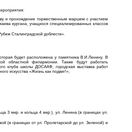
мероприятия:
еву и прохождение торжественным маршем с участием
маева кургана, учащихся специализированных классов
убеж Сталинградской доблести».
торая будет расположена у памятника В.И.Ленину. В
кой областной филармонии. Также будут работать
кого клуба школы ДОСААФ, городская выставка работ
ого искусства «Жизнь как подвиг!»;
ца 3 мкр. и кольца 4 мкр.), ул. Ленина (в границах ул.
кой (в границах от ул. Пролетарской до ул. Зеленой) и