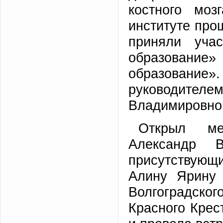
костного моз
институте про
приняли уча
образовани
образовани
руководителе
Владимировно
Открыл ме
Александр В
присутствующ
Алину Ярину 
Волгоградског
Красного Крес