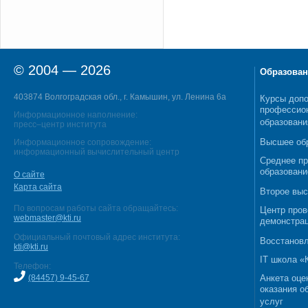
© 2004 — 2026
Образован
403874 Волгоградская обл., г. Камышин, ул. Ленина 6а
Курсы допо
профессио
Информационное наполнение:
образовани
пресс–центр института
Высшее об
Информационное сопровождение:
информационный вычислительный центр
Среднее п
образовани
О сайте
Карта сайта
Второе выс
По вопросам работы сайта обращайтесь:
Центр пров
webmaster@kti.ru
демонстрац
Официальный почтовый адрес института:
Восстановл
kti@kti.ru
IT школа 
Телефон:
(84457) 9-45-67
Анкета оце
оказания о
услуг