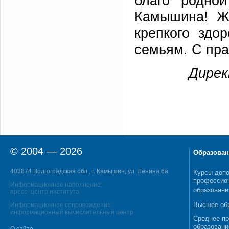
благо родно
Камышина! Ж
крепкого здо
семьям. С пр
Дирек
© 2004 — 2026
Образован
403874 Волгоградская обл., г. Камышин, ул. Ленина 6а
Курсы допо
профессио
Информационное наполнение:
образовани
пресс–центр института
Высшее об
Информационное сопровождение:
информационный вычислительный центр
Среднее п
образовани