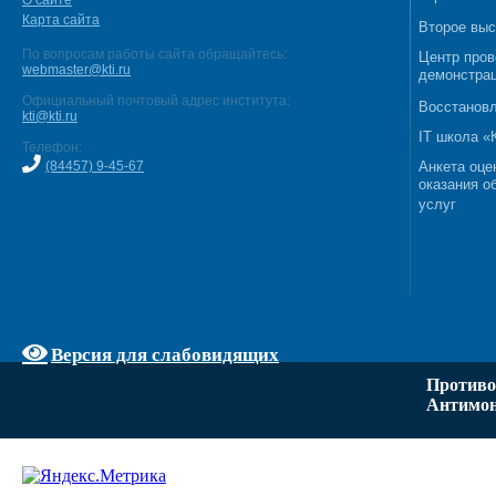
О сайте
Карта сайта
Второе выс
По вопросам работы сайта обращайтесь:
Центр пров
webmaster@kti.ru
демонстрац
Официальный почтовый адрес института:
Восстановл
kti@kti.ru
IT школа 
Телефон:
(84457) 9-45-67
Анкета оце
оказания о
услуг
Версия для слабовидящих
Противо
Антимон
Задать вопрос