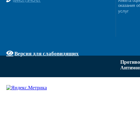
(84457) 9-45-67
Анкета оце
оказания о
услуг
Версия для слабовидящих
Противо
Антимон
Задать вопрос