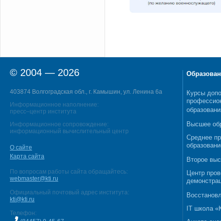
© 2004 — 2026
Образован
403874 Волгоградская обл., г. Камышин, ул. Ленина 6а
Курсы допо
профессио
Информационное наполнение:
образовани
пресс–центр института
Высшее об
Информационное сопровождение:
информационный вычислительный центр
Среднее п
образовани
О сайте
Карта сайта
Второе выс
По вопросам работы сайта обращайтесь:
Центр пров
webmaster@kti.ru
демонстрац
Официальный почтовый адрес института:
Восстановл
kti@kti.ru
IT школа 
Телефон: