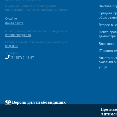
Высшее об
Информационное сопровождение:
информационный вычислительный центр
Среднее п
образовани
О сайте
Карта сайта
Второе выс
По вопросам работы сайта обращайтесь:
Центр пров
webmaster@kti.ru
демонстрац
Официальный почтовый адрес института:
Восстановл
kti@kti.ru
IT школа 
Телефон:
(84457) 9-45-67
Анкета оце
оказания о
услуг
Версия для слабовидящих
Противо
Антимон