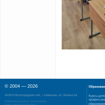
© 2004 — 2026
Образован
403874 Волгоградская обл., г. Камышин, ул. Ленина 6а
Курсы допо
профессио
Информационное наполнение:
образовани
пресс–центр института