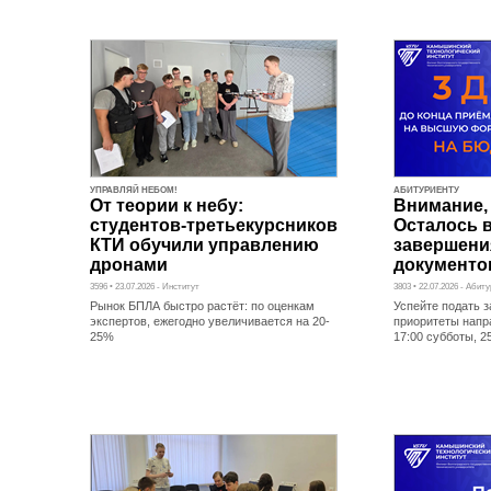
УПРАВЛЯЙ НЕБОМ!
АБИТУРИЕНТУ
От теории к небу:
Внимание,
студентов-третьекурсников
Осталось в
КТИ обучили управлению
завершени
дронами
документо
3596 • 23.07.2026 - Институт
3803 • 22.07.2026 - Абит
Рынок БПЛА быстро растёт: по оценкам
Успейте подать з
экспертов, ежегодно увеличивается на 20-
приоритеты напр
25%
17:00 субботы, 2