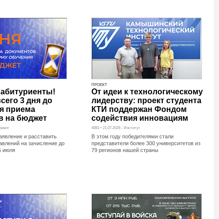
ПРОЕКТ
 абитуриенты!
От идеи к технологическому
сего 3 дня до
лидерству: проект студента
я приема
КТИ поддержан Фондом
в на бюджет
содействия инновациям
уриент
4081 • 21.07.2026 - Институт
аявление и расставить
В этом году победителями стали
авлений на зачисление до
представители более 300 университетов из
5 июля
79 регионов нашей страны