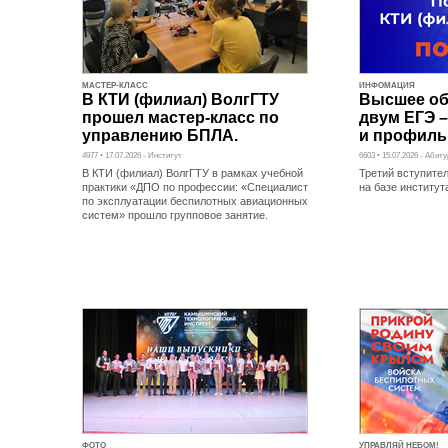
МАСТЕР-КЛАСС
ИНФОМАЦИЯ
В КТИ (филиал) ВолгГТУ
Высшее об
прошел мастер-класс по
двум ЕГЭ –
управлению БПЛА.
и профиль
4977 • 17.07.2026 - Институт
6603 • 15.07.2026 - Абит
В КТИ (филиал) ВолгГТУ в рамках учебной
Третий вступите
практики «ДПО по профессии: «Специалист
на базе институт
по эксплуатации беспилотных авиационных
систем» прошло групповое занятие.
ФОТО
УПРАВЛЯЙ НЕБОМ!