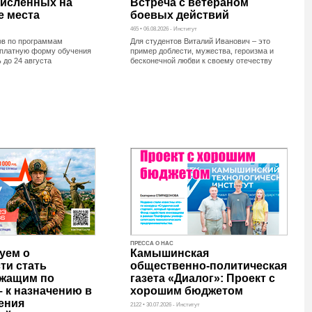
численных на
Встреча с ветераном
 места
боевых действий
465 • 06.08.2026 - Институт
ов по программам
Для студентов Виталий Иванович – это
 платную форму обучения
пример доблести, мужества, героизма и
 до 24 августа
бесконечной любви к своему отечеству
ПРЕССА О НАС
уем о
Камышинская
ти стать
общественно-политическая
жащим по
газета «Диалог»: Проект с
– к назначению в
хорошим бюджетом
ения
2122 • 30.07.2026 - Институт