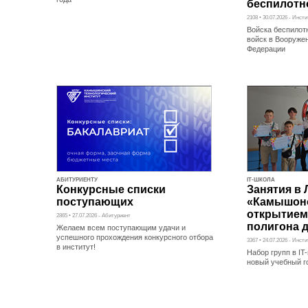
беспилотн
2108 • 30.07.2026 - Инст
Войска беспилот
войск в Вооруже
Федерации
АБИТУРИЕНТУ
IT-ШКОЛА
Конкурсные списки
Занятия в 
поступающих
«Камышоно
открытием
2865 • 27.07.2026 - Абитуриент
полигона 
Желаем всем поступающим удачи и
успешного прохождения конкурсного отбора
3367 • 24.07.2026 - Инст
в институт!
Набор групп в I
новый учебный г