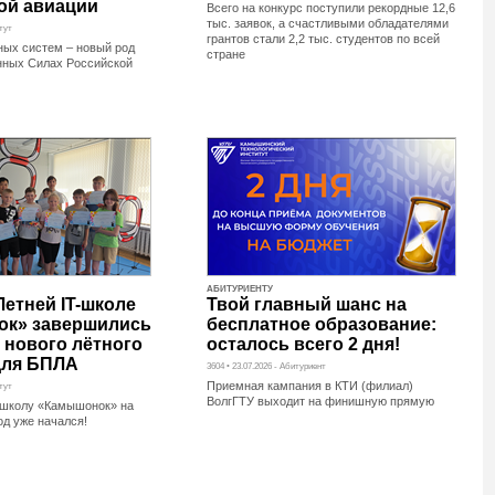
ой авиации
Всего на конкурс поступили рекордные 12,6
тыс. заявок, а счастливыми обладателями
итут
грантов стали 2,2 тыс. студентов по всей
ных систем – новый род
стране
нных Силах Российской
АБИТУРИЕНТУ
Летней IT-школе
Твой главный шанс на
к» завершились
бесплатное образование:
 нового лётного
осталось всего 2 дня!
для БПЛА
3604 • 23.07.2026 - Абитуриент
Приемная кампания в КТИ (филиал)
итут
ВолгГТУ выходит на финишную прямую
T-школу «Камышонок» на
од уже начался!