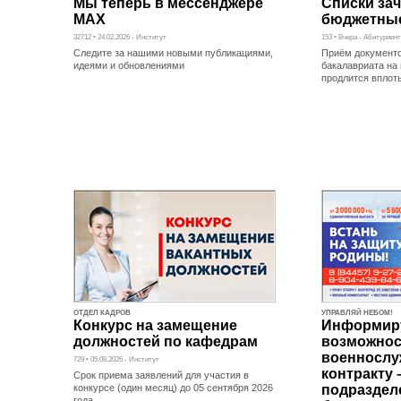
Мы теперь в мессенджере
Списки за
MAX
бюджетные
32712 • 24.02.2026 - Институт
153 • Вчера - Абитуриент
Следите за нашими новыми публикациями,
Приём документ
идеями и обновлениями
бакалавриата на
продлится вплоть
ОТДЕЛ КАДРОВ
УПРАВЛЯЙ НЕБОМ!
Конкурс на замещение
Информир
должностей по кафедрам
возможнос
военнослу
729 • 05.08.2026 - Институт
контракту 
Срок приема заявлений для участия в
конкурсе (один месяц) до 05 сентября 2026
подраздел
года