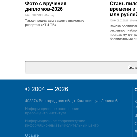
Фото с вручения
Стань пил
дипломов-2026
времени и 
млн рублей
6466 • 10.07.2026 - Институт
Также предлагаем вашему вниманию
4289 • 09.07.2026 - Инст
репортаж «КТИ-ТВ»
Войска беспилот
открывают набор
программу для р
беспилотными с
© 2004 — 2026
О
403874 Волгоградская обл., г. Камышин, ул. Ленина 6а
К
о
Информационное наполнение:
пресс–центр института
В
Информационное сопровождение:
С
информационный вычислительный центр
В
О сайте