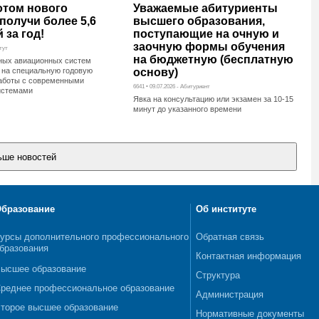
отом нового
Уважаемые абитуриенты
получи более 5,6
высшего образования,
 за год!
поступающие на очную и
заочную формы обучения
итут
на бюджетную (бесплатную
ных авиационных систем
 на специальную годовую
основу)
аботы с современными
6641 • 09.07.2026 - Абитуриент
истемами
Явка на консультацию или экзамен за 10-15
минут до указанного времени
бразование
Об институте
урсы дополнительного профессионального
Обратная связь
бразования
Контактная информация
ысшее образование
Структура
реднее профессиональное образование
Администрация
торое высшее образование
Нормативные документы