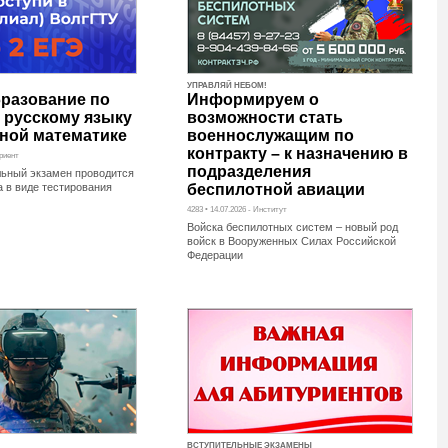
УПРАВЛЯЙ НЕБОМ!
разование по
Информируем о
 русскому языку
возможности стать
ной математике
военнослужащим по
контракту – к назначению в
уриент
подразделения
льный экзамен проводится
а в виде тестирования
беспилотной авиации
4283 • 14.07.2026 - Институт
Войска беспилотных систем – новый род
войск в Вооруженных Силах Российской
Федерации
ВСТУПИТЕЛЬНЫЕ ЭКЗАМЕНЫ