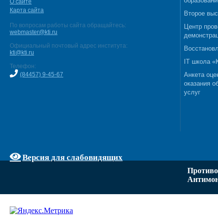
образовани
О сайте
Карта сайта
Второе выс
По вопросам работы сайта обращайтесь:
Центр пров
webmaster@kti.ru
демонстрац
Официальный почтовый адрес института:
Восстановл
kti@kti.ru
IT школа 
Телефон:
(84457) 9-45-67
Анкета оце
оказания о
услуг
Версия для слабовидящих
Противо
Антимон