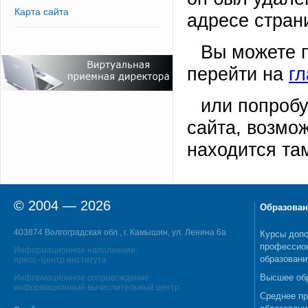
Карта сайта
адресе стран
Вы можете 
перейти на
г
или попробу
сайта, возмо
находится та
© 2004 — 2026
Образован
403874 Волгоградская обл., г. Камышин, ул. Ленина 6а
Курсы допо
профессио
Информационное наполнение:
образовани
пресс–центр института
Высшее об
Информационное сопровождение:
информационный вычислительный центр
Среднее п