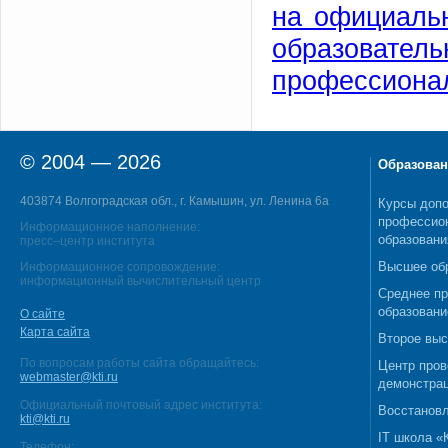
на официальн
образова
профессионал
© 2004 — 2026
Образован
403874 Волгоградская обл., г. Камышин, ул. Ленина 6а
Курсы допо
профессио
Информационное наполнение:
образовани
пресс–центр института
Высшее об
Информационное сопровождение:
информационный вычислительный центр
Среднее п
образовани
О сайте
Карта сайта
Второе выс
По вопросам работы сайта обращайтесь:
Центр пров
webmaster@kti.ru
демонстрац
Официальный почтовый адрес института:
Восстановл
kti@kti.ru
IT школа 
Телефон: