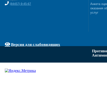
(84457) 9-45-67
Анкета оце
оказания о
услуг
Версия для слабовидящих
Противо
Антимон