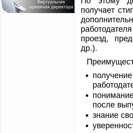
По этому д
получает сти
дополнител
работодател
проезд, пре
др.).
Преимущест
получени
работодат
понимание
после вып
знание св
увереннос