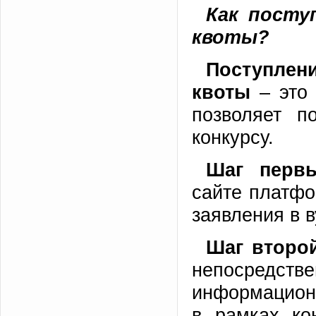
Как посту
квоты?
Поступлен
квоты
– это 
позволяет п
конкурсу.
Шаг перв
сайте платф
заявления в в
Шаг второ
непосредстве
информационн
в рамках ко