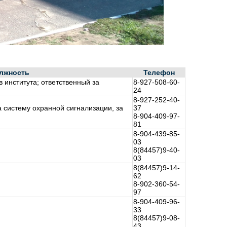
лжность
Телефон
 института; ответственный за
8-927-508-60-
24
8-927-252-40-
а систему охранной сигнализации, за
37
8-904-409-97-
81
8-904-439-85-
03
8(84457)9-40-
03
8(84457)9-14-
62
8-902-360-54-
97
8-904-409-96-
33
8(84457)9-08-
43