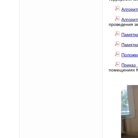
Алгорит
Алгорит
проведения эв
Памятк
Памятк
Положе
Приказ
помещениях К