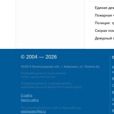
Единая деж
Пожарная ч
Полиция: т
Скорая пом
Дежурный п
© 2004 — 2026
О
403874 Волгоградская обл., г. Камышин, ул. Ленина 6а
К
о
Информационное наполнение:
пресс–центр института
В
Информационное сопровождение:
С
информационный вычислительный центр
В
О сайте
Ц
Карта сайта
э
По вопросам работы сайта обращайтесь:
В
webmaster@kti.ru