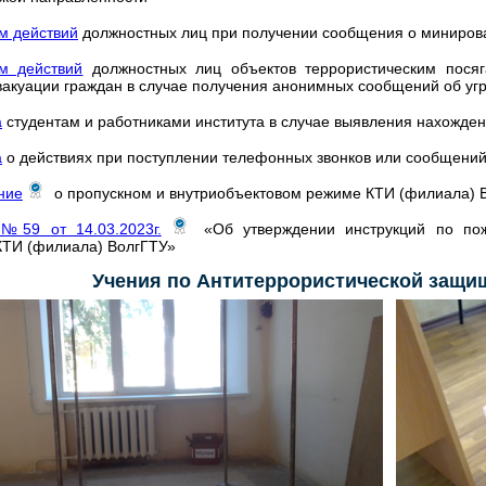
м действий
должностных лиц при получении сообщения о миниров
м действий
должностных лиц объектов террористическим пося
акуации граждан в случае получения анонимных сообщений об угр
а
студентам и работниками института в случае выявления нахожде
а
о действиях при поступлении телефонных звонков или сообщений
ние
о пропускном и внутриобъектовом режиме КТИ (филиала) 
 №59 от 14.03.2023г.
«Об утверждении инструкций по пож
ТИ (филиала) ВолгГТУ»
Учения по Антитеррористической защи