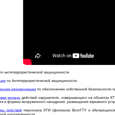
по антитеррористической защищенности
ция
по Антитеррористической защищенности
ческие рекомендации
по обеспечению собственной безопасности п
овая модель
действий нарушителя, совершающего на объектах КТ
ти в формах вооруженного нападения, размещения взрывного устро
тмы действий
персонала КТИ (филиала) ВолгГТУ и обучающихся 
ской направленности