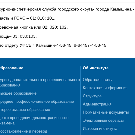
урно-диспетчерская служба городского округа- города Камышина -
асть и ГОЧС – 01; 010; 101.
ревожная кнопка или 02; 020; 102.
ощь– 03; 030;103.
о отделу УФСБ г. Камышин-4-58-45; 8-84457-4-58-45.
бразование
Об институте
урсы дополнительного профессионального
Обратная связь
бразования
Контактная информация
ысшее образование
Структура
реднее профессиональное образование
Администрация
торое высшее образование
Нормативные документы
ентр проведения демонстрационного
Электронные сервисы
кзамена
История института
осстановление и перевод