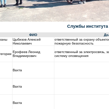
Службы института
ФИО
До
раны
Цыбизов Алексей
ответственный за охрану объектов
Николаевич
пожарную безопасность
Ерофеев Леонид
ответственный за электросвязь, з
тегории
Владимирович
систему оповещения
Вахта
Вахта
Вахта