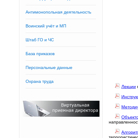
Антимонопольная деятельность
Воинский учёт и МП
Штаб ГО и ЧС
База приказов
Персональные данные
Охрана труда
Лекции
Инструк
Методи
Объект
направленнос
Алгори
террористиче