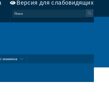
а
Версия для слабовидящих
о экзамена