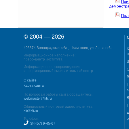
При
демонстра
Пол
© 2004 — 2026
О
403874 Волгоградская обл., г. Камышин, ул. Ленина 6а
К
о
Информационное наполнение:
пресс–центр института
В
Информационное сопровождение:
С
информационный вычислительный центр
В
О сайте
Ц
Карта сайта
э
По вопросам работы сайта обращайтесь:
В
webmaster@kti.ru
I
Официальный почтовый адрес института:
kti@kti.ru
А
о
Телефон:
(84457) 9-45-67