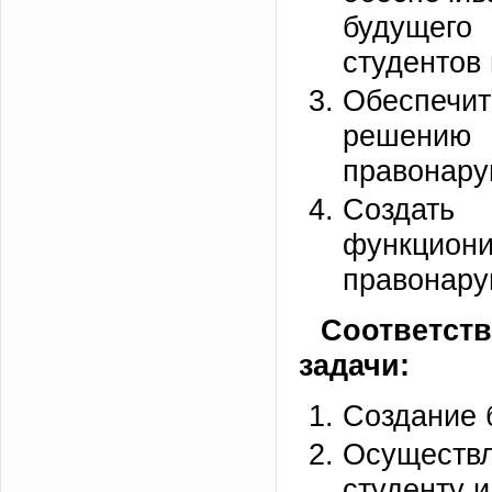
будущего
студентов 
Обеспеч
решению 
правонару
Создат
функцио
правонару
Соответст
задачи:
Создание 
Осуществл
студенту 