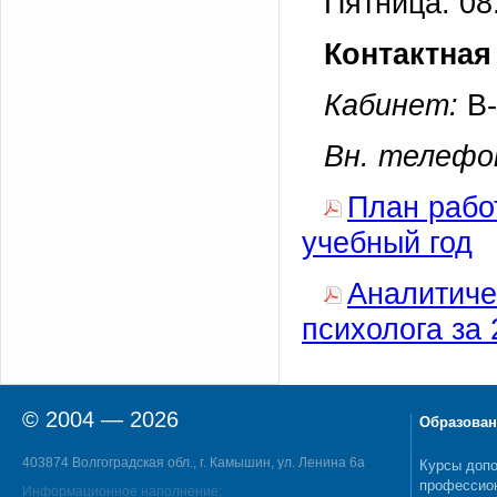
Пятница: 08
Контактна
Кабинет:
В-
Вн. телефо
План работ
учебный год
Аналитиче
психолога за
© 2004 — 2026
Образован
403874 Волгоградская обл., г. Камышин, ул. Ленина 6а
Курсы допо
профессио
Информационное наполнение: