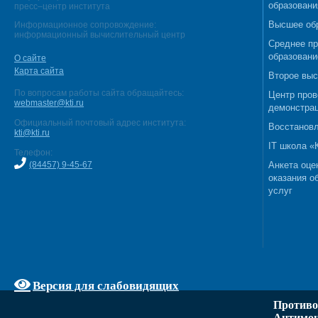
образовани
пресс–центр института
Высшее об
Информационное сопровождение:
информационный вычислительный центр
Среднее п
образовани
О сайте
Карта сайта
Второе выс
По вопросам работы сайта обращайтесь:
Центр пров
webmaster@kti.ru
демонстрац
Официальный почтовый адрес института:
Восстановл
kti@kti.ru
IT школа 
Телефон:
(84457) 9-45-67
Анкета оце
оказания о
услуг
Версия для слабовидящих
Противо
Антимон