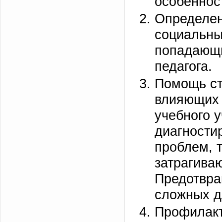
особеннос
Определен
социальны
попадающи
педагога.
Помощь ст
влияющих 
учебного 
диагности
проблем, 
затрагива
Предотвра
сложных д
Профилакт