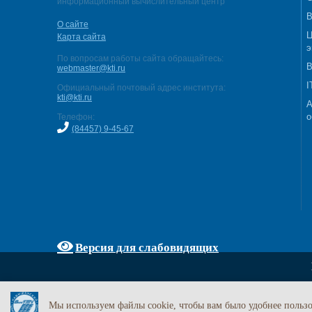
информационный вычислительный центр
В
О сайте
Ц
Карта сайта
э
По вопросам работы сайта обращайтесь:
В
webmaster@kti.ru
I
Официальный почтовый адрес института:
kti@kti.ru
А
о
Телефон:
(84457) 9-45-67
Версия для слабовидящих
Мы используем файлы cookie, чтобы вам было удобнее пользо