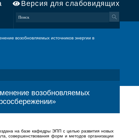
а
Версия для слабовидящих
нение возобновляемых источников энергии в
именение возобновляемых
урсосбережении»
оздана на базе кафедры ЭПП с целью развития новых
ута, совершенствования форм и методов организации