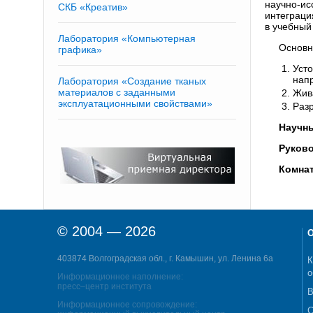
научно-ис
СКБ «Креатив»
интеграци
в учебный
Лаборатория «Компьютерная
Основн
графика»
Уст
нап
Лаборатория «Создание тканых
материалов с заданными
Жив
эксплуатационными свойствами»
Разр
Научн
Руков
Комнат
© 2004 — 2026
О
403874 Волгоградская обл., г. Камышин, ул. Ленина 6а
К
о
Информационное наполнение:
пресс–центр института
В
Информационное сопровождение:
С